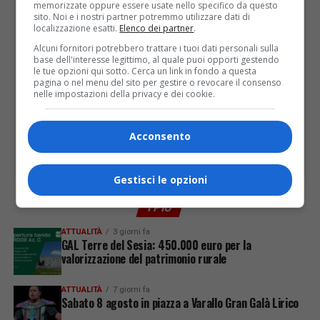
memorizzate oppure essere usate nello specifico da questo
sito. Noi e i nostri partner potremmo utilizzare dati di
localizzazione esatti.
Elenco dei partner
.
Alcuni fornitori potrebbero trattare i tuoi dati personali sulla
base dell'interesse legittimo, al quale puoi opporti gestendo
le tue opzioni qui sotto. Cerca un link in fondo a questa
pagina o nel menu del sito per gestire o revocare il consenso
nelle impostazioni della privacy e dei cookie.
Acconsento
Gestisci le opzioni
I PIÙ
ATTUALITÀ
3 giorni fa
GAL Terre del Sesia: 450.000 euro per la
valorizzazione del patrimonio rurale
ATTUALITÀ
7 giorni fa
Sabato 8 agosto in piazza a Varallo Gran Galà Lirico