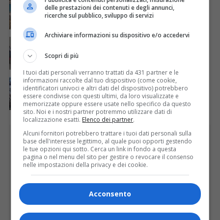
Concluso il Master Gessi Summer Excellence 2026
delle prestazioni dei contenuti e degli annunci,
ricerche sul pubblico, sviluppo di servizi
Archiviare informazioni su dispositivo e/o accedervi
ATTUALITÀ
3 giorni fa
Festa Walser delle genti valsesiane quinta edizione
Scopri di più
I tuoi dati personali verranno trattati da 431 partner e le
informazioni raccolte dal tuo dispositivo (come cookie,
ATTUALITÀ
6 giorni fa
Domenica inaugurazione del Calice Gigante n. 10 a
identificatori univoci e altri dati del dispositivo) potrebbero
essere condivise con questi ultimi, da loro visualizzate e
Lozzolo
memorizzate oppure essere usate nello specifico da questo
sito. Noi e i nostri partner potremmo utilizzare dati di
localizzazione esatti.
Elenco dei partner
.
Alcuni fornitori potrebbero trattare i tuoi dati personali sulla
PUBBLICITÀ
base dell'interesse legittimo, al quale puoi opporti gestendo
le tue opzioni qui sotto. Cerca un link in fondo a questa
pagina o nel menu del sito per gestire o revocare il consenso
nelle impostazioni della privacy e dei cookie.
Acconsento