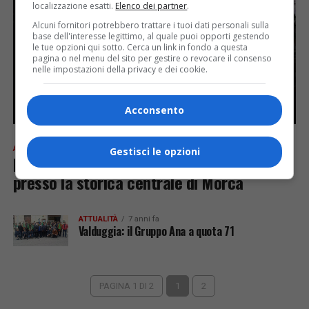
localizzazione esatti.
Elenco dei partner
.
Alcuni fornitori potrebbero trattare i tuoi dati personali sulla
base dell'interesse legittimo, al quale puoi opporti gestendo
le tue opzioni qui sotto. Cerca un link in fondo a questa
pagina o nel menu del sito per gestire o revocare il consenso
nelle impostazioni della privacy e dei cookie.
Acconsento
ATTUALITÀ
7 anni fa
Gestisci le opzioni
Nuova avventura per il Gescav
presso la storica centrale di Morca
ATTUALITÀ
7 anni fa
Valduggia: il Gruppo Ana a quota 71
PAGINA 1 DI 2
1
2