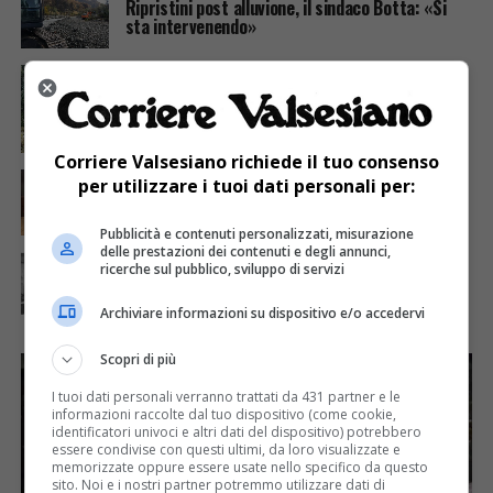
Ripristini post alluvione, il sindaco Botta: «Si
sta intervenendo»
ATTUALITÀ
6 anni fa
Montagna antica Montagna da salvare a Oro del
Nasso
Corriere Valsesiano richiede il tuo consenso
ATTUALITÀ
7 anni fa
per utilizzare i tuoi dati personali per:
Morca, le iniziative del carnevale
Pubblicità e contenuti personalizzati, misurazione
delle prestazioni dei contenuti e degli annunci,
ATTUALITÀ
7 anni fa
ricerche sul pubblico, sviluppo di servizi
E che sia davvero una «buona» scuola
Archiviare informazioni su dispositivo e/o accedervi
Scopri di più
I tuoi dati personali verranno trattati da 431 partner e le
informazioni raccolte dal tuo dispositivo (come cookie,
identificatori univoci e altri dati del dispositivo) potrebbero
essere condivise con questi ultimi, da loro visualizzate e
memorizzate oppure essere usate nello specifico da questo
sito. Noi e i nostri partner potremmo utilizzare dati di