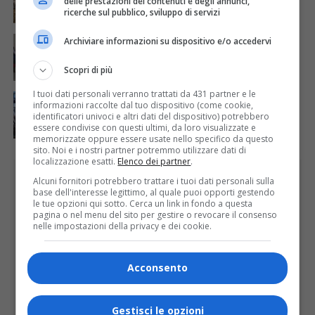
delle prestazioni dei contenuti e degli annunci,
ricerche sul pubblico, sviluppo di servizi
ATTUALITÀ
4 giorni fa
Archiviare informazioni su dispositivo e/o accedervi
Festa Walser delle genti valsesiane quinta edizione
Scopri di più
I tuoi dati personali verranno trattati da 431 partner e le
ATTUALITÀ
7 giorni fa
informazioni raccolte dal tuo dispositivo (come cookie,
Domenica inaugurazione del Calice Gigante n. 10 a
identificatori univoci e altri dati del dispositivo) potrebbero
Lozzolo
essere condivise con questi ultimi, da loro visualizzate e
memorizzate oppure essere usate nello specifico da questo
sito. Noi e i nostri partner potremmo utilizzare dati di
localizzazione esatti.
Elenco dei partner
.
PUBBLICITÀ
Alcuni fornitori potrebbero trattare i tuoi dati personali sulla
base dell'interesse legittimo, al quale puoi opporti gestendo
le tue opzioni qui sotto. Cerca un link in fondo a questa
pagina o nel menu del sito per gestire o revocare il consenso
nelle impostazioni della privacy e dei cookie.
Acconsento
Gestisci le opzioni