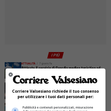
I PIÙ
ATTUALITÀ
7 giorni fa
Attivato il servizio di Guardia medica turistica ad
Alagna
ATTUALITÀ
5 giorni fa
Sabato 8 agosto in piazza a Varallo Gran Galà Lirico
Corriere Valsesiano richiede il tuo consenso
per utilizzare i tuoi dati personali per:
ATTUALITÀ
5 giorni fa
Pubblicità e contenuti personalizzati, misurazione
Concluso il Master Gessi Summer Excellence 2026