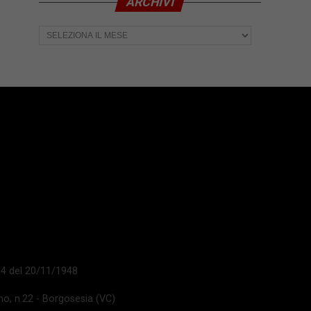
ARCHIVI
Archivi
 14 del 20/11/1948
ano, n.22 - Borgosesia (VC)