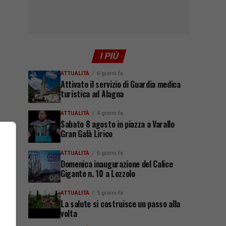
I PIÙ
ATTUALITÀ
6 giorni fa
Attivato il servizio di Guardia medica
turistica ad Alagna
ATTUALITÀ
4 giorni fa
Sabato 8 agosto in piazza a Varallo
Gran Galà Lirico
ATTUALITÀ
6 giorni fa
Domenica inaugurazione del Calice
Gigante n. 10 a Lozzolo
ATTUALITÀ
5 giorni fa
La salute si costruisce un passo alla
volta