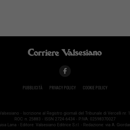
PUBBLICITÀ
PRIVACY POLICY
COOKIE POLICY
lsesiano - Iscrizione al Registro giornali del Tribunale di Vercelli nr.
ROC: n. 25883 - ISSN 2724-6434 - P.IVA: 02598370027
isa Lana - Editore: Valsesiano Editrice S.r.l. - Redazione: via A. Giord