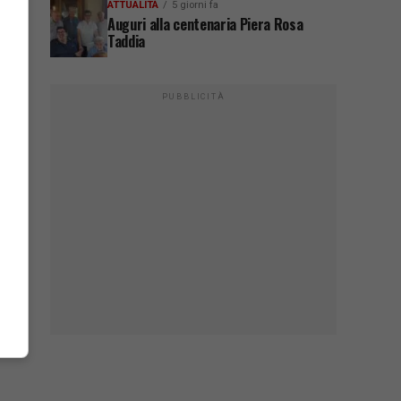
ATTUALITÀ
5 giorni fa
Auguri alla centenaria Piera Rosa
Taddia
PUBBLICITÀ