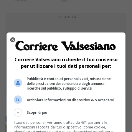
PUBBLICITÀ
Corriere Valsesiano richiede il tuo consenso
per utilizzare i tuoi dati personali per:
Pubblicità e contenuti personalizzati, misurazione
delle prestazioni dei contenuti e degli annunci,
ricerche sul pubblico, sviluppo di servizi
Archiviare informazioni su dispositivo e/o accedervi
I PIÙ
Scopri di più
ATTUALITÀ
7 giorni fa
I tuoi dati personali verranno trattati da 431 partner e le
Attivato il servizio di Guardia medica turistica ad
informazioni raccolte dal tuo dispositivo (come cookie,
Alagna
identificatori univoci e altri dati del dispositivo) potrebbero