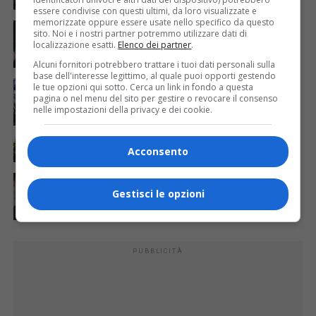
essere condivise con questi ultimi, da loro visualizzate e
memorizzate oppure essere usate nello specifico da questo
ATTUALITÀ
4 giorni fa
sito. Noi e i nostri partner potremmo utilizzare dati di
Sabato 8 agosto in piazza a Varallo Gran Galà Lirico
localizzazione esatti.
Elenco dei partner
.
Alcuni fornitori potrebbero trattare i tuoi dati personali sulla
base dell'interesse legittimo, al quale puoi opporti gestendo
ATTUALITÀ
6 giorni fa
le tue opzioni qui sotto. Cerca un link in fondo a questa
Domenica inaugurazione del Calice Gigante n. 10 a
pagina o nel menu del sito per gestire o revocare il consenso
Lozzolo
nelle impostazioni della privacy e dei cookie.
ATTUALITÀ
6 giorni fa
La salute si costruisce un passo alla volta
Acconsento
ATTUALITÀ
5 giorni fa
Auguri alla centenaria Piera Rosa Taddia
Gestisci le opzioni
PUBBLICITÀ