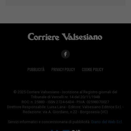
PUBBLICITÀ
PRIVACY POLICY
COOKIE POLICY
© 2025 Corriere Valsesiano - Iscrizione al Registro giornali del
Tribunale di Vercelli nr. 14 del 20/11/1948
ROC: n. 25883 - ISSN 2724-6434 - P.IVA: 02598370027
Direttore Responsabile: Luisa Lana - Editore: Valsesiano Editrice S.r.l. -
Redazione: via A. Giordano, n.22 - Borgosesia (VC)
Servizi informatici e concessionaria di pubblicità:
Diario del Web S.r.l.