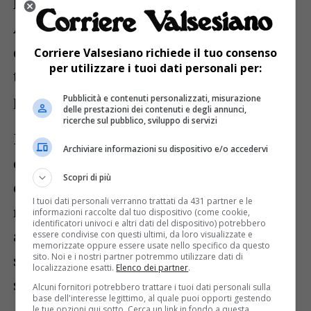
Dopo la Messa, allietata dalle voci del Coro
Alpin del Rosa, un ottimo rancio, a cura
della nostra protezione civile, ha portato
Corriere Valsesiano richiede il tuo consenso
per utilizzare i tuoi dati personali per:
tutti i partecipanti a un piacevole
pomeriggio di amicizia e allegria.
Pubblicità e contenuti personalizzati, misurazione
delle prestazioni dei contenuti e degli annunci,
ricerche sul pubblico, sviluppo di servizi
Il bilancio è positivo, gli anni passano, le
Archiviare informazioni su dispositivo e/o accedervi
cose un po’ cambiano, ma soprattutto
Scopri di più
confortano le abitudini che invece
I tuoi dati personali verranno trattati da 431 partner e le
rimangono capisaldi della nostra
informazioni raccolte dal tuo dispositivo (come cookie,
identificatori univoci e altri dati del dispositivo) potrebbero
associazione, della nostra Sezione: le
essere condivise con questi ultimi, da loro visualizzate e
memorizzate oppure essere usate nello specifico da questo
strette di mano tra amici, le pacche sulle
sito. Noi e i nostri partner potremmo utilizzare dati di
localizzazione esatti.
Elenco dei partner
.
spalle, i sorrisi sinceri.
Alcuni fornitori potrebbero trattare i tuoi dati personali sulla
base dell'interesse legittimo, al quale puoi opporti gestendo
le tue opzioni qui sotto. Cerca un link in fondo a questa