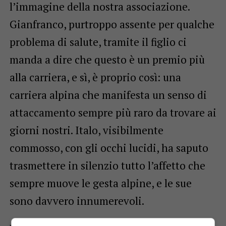
l’immagine della nostra associazione.
Gianfranco, purtroppo assente per qualche
problema di salute, tramite il figlio ci
manda a dire che questo è un premio più
alla carriera, e sì, è proprio così: una
carriera alpina che manifesta un senso di
attaccamento sempre più raro da trovare ai
giorni nostri. Italo, visibilmente
commosso, con gli occhi lucidi, ha saputo
trasmettere in silenzio tutto l’affetto che
sempre muove le gesta alpine, e le sue
sono davvero innumerevoli.