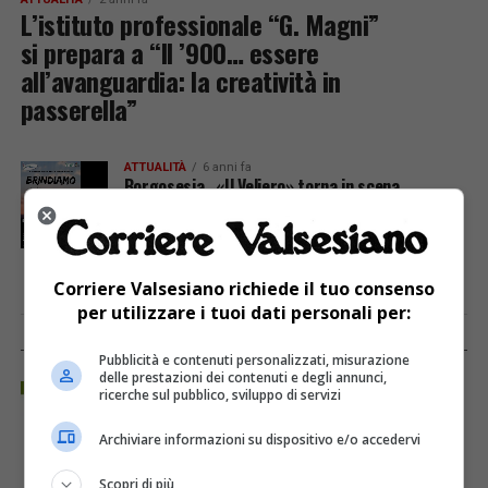
L’istituto professionale “G. Magni”
si prepara a “Il ’900… essere
all’avanguardia: la creatività in
passerella”
ATTUALITÀ
6 anni fa
Borgosesia , «Il Veliero» torna in scena
Corriere Valsesiano richiede il tuo consenso
per utilizzare i tuoi dati personali per:
REGIONE PIEMONTE
Pubblicità e contenuti personalizzati, misurazione
delle prestazioni dei contenuti e degli annunci,
ricerche sul pubblico, sviluppo di servizi
Archiviare informazioni su dispositivo e/o accedervi
Scopri di più