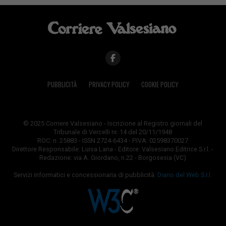
PUBBLICITÀ
PRIVACY POLICY
COOKIE POLICY
© 2025 Corriere Valsesiano - Iscrizione al Registro giornali del
Tribunale di Vercelli nr. 14 del 20/11/1948
ROC: n. 25883 - ISSN 2724-6434 - P.IVA: 02598370027
Direttore Responsabile: Luisa Lana - Editore: Valsesiano Editrice S.r.l. -
Redazione: via A. Giordano, n.22 - Borgosesia (VC)
Servizi informatici e concessionaria di pubblicità:
Diario del Web S.r.l.