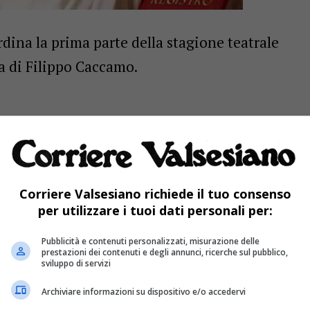
rdina la prima parte della stagione teatrale
a di Filippo Caccamo.
 Caccamo slitta al 13 aprile
Corriere Valsesiano richiede il tuo consenso
per utilizzare i tuoi dati personali per:
to andare in scena lo scorso venerdì 13
Pubblicità e contenuti personalizzati, misurazione delle
omento per indisposizione dell’attore
prestazioni dei contenuti e degli annunci, ricerche sul pubblico,
sviluppo di servizi
enico e la platea saranno occupati dalle feste,
azioni del Carnevale.
Archiviare informazioni su dispositivo e/o accedervi