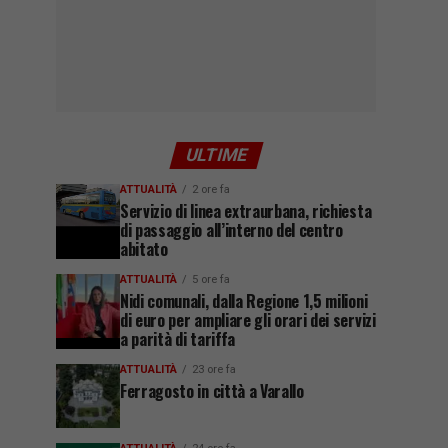
ULTIME
ATTUALITÀ
2 ore fa
Servizio di linea extraurbana, richiesta
di passaggio all’interno del centro
abitato
ATTUALITÀ
5 ore fa
Nidi comunali, dalla Regione 1,5 milioni
di euro per ampliare gli orari dei servizi
a parità di tariffa
ATTUALITÀ
23 ore fa
Ferragosto in città a Varallo