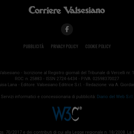
PUBBLICITÀ
PRIVACY POLICY
COOKIE POLICY
lsesiano - Iscrizione al Registro giornali del Tribunale di Vercelli nr.
ROC: n. 25883 - ISSN 2724-6434 - P.IVA: 02598370027
isa Lana - Editore: Valsesiano Editrice S.r.l. - Redazione: via A. Giord
Servizi informatici e concessionaria di pubblicità:
Diario del Web S.r.l.
 d.lgs. 70/2017 e dei contributi di cui alla Legge regionale n. 18/2008. 