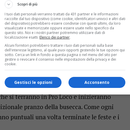
Scopri di più
a fermato il tour teatrale di Filippo Caccamo
I tuoi dati personali verranno trattati da 431 partner e le informazioni
 Borgosesia nelle scorse settimane con il suo
raccolte dal tuo dispositivo (come cookie, identificatori univoci e altri dati
del dispositivo) potrebbero essere condivise con questi ultimi, da loro
visualizzate e memorizzate oppure essere usate nello specifico da
ppiche» e incentrato sul mondo della scuola,
questo sito. Noi e i nostri partner potremmo utilizzare dati di
localizzazione esatti.
Elenco dei partner
.
 quotidiana. Il presidente della Pro Loco
Alcuni fornitori potrebbero trattare i tuoi dati personali sulla base
bito fissato una nuova data per lo spettacolo:
dell'interesse legittimo, al quale puoi opporti gestendo le tue opzioni qui
sotto. Cerca un link in fondo a questa pagina o nel menu del sito per
re 21 e ha rassicurato che per quanti già in
gestire o revocare il consenso nelle impostazioni della privacy e dei
cookie.
ingresso anche per la nuova data.
Gestisci le opzioni
Acconsento
esia in Scena» si ferma per lasciare spazio alle
he si terranno in Pro Loco e inizieranno
dizionale pranzo della busecca. Come ogni
nno puntuali una volta terminate le feste e i