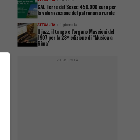
ATTUALITÀ
24 ore fa
GAL Terre del Sesia: 450.000 euro per
la valorizzazione del patrimonio rurale
ATTUALITÀ
1 giorno fa
Il jazz, il tango e l’organo Mascioni del
1907 per la 23ª edizione di “Musica a
Rima”
PUBBLICITÀ