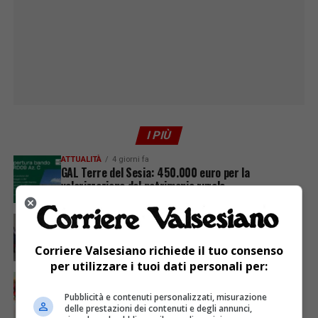
I PIÙ
ATTUALITÀ
4 giorni fa
GAL Terre del Sesia: 450.000 euro per la
valorizzazione del patrimonio rurale
ATTUALITÀ
7 giorni fa
Festa Walser delle genti valsesiane quinta edizione
Corriere Valsesiano richiede il tuo consenso
per utilizzare i tuoi dati personali per:
ATTUALITÀ
7 giorni fa
A chi serve il post scuola?
Pubblicità e contenuti personalizzati, misurazione
delle prestazioni dei contenuti e degli annunci,