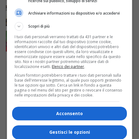
ricerche sul pubblico, sviluppo di servizi
ATTUALITÀ
4 giorni fa
Il jazz, il tango e l’organo Mascioni del 1907 per la
Archiviare informazioni su dispositivo e/o accedervi
23ª edizione di “Musica a Rima”
Scopri di più
ATTUALITÀ
3 giorni fa
I tuoi dati personali verranno trattati da 431 partner e le
Nidi comunali, dalla Regione 1,5 milioni di euro per
informazioni raccolte dal tuo dispositivo (come cookie,
ampliare gli orari dei servizi a parità di tariffa
identificatori univoci e altri dati del dispositivo) potrebbero
essere condivise con questi ultimi, da loro visualizzate e
memorizzate oppure essere usate nello specifico da questo
sito. Noi e i nostri partner potremmo utilizzare dati di
PUBBLICITÀ
localizzazione esatti.
Elenco dei partner
.
Alcuni fornitori potrebbero trattare i tuoi dati personali sulla
base dell'interesse legittimo, al quale puoi opporti gestendo
le tue opzioni qui sotto. Cerca un link in fondo a questa
pagina o nel menu del sito per gestire o revocare il consenso
nelle impostazioni della privacy e dei cookie.
Acconsento
Gestisci le opzioni