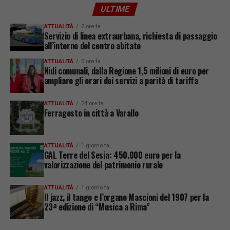
ULTIME
ATTUALITÀ
2 ore fa
Servizio di linea extraurbana, richiesta di passaggio
all’interno del centro abitato
ATTUALITÀ
5 ore fa
Nidi comunali, dalla Regione 1,5 milioni di euro per
ampliare gli orari dei servizi a parità di tariffa
ATTUALITÀ
24 ore fa
Ferragosto in città a Varallo
ATTUALITÀ
1 giorno fa
GAL Terre del Sesia: 450.000 euro per la
valorizzazione del patrimonio rurale
ATTUALITÀ
1 giorno fa
Il jazz, il tango e l’organo Mascioni del 1907 per la
23ª edizione di “Musica a Rima”