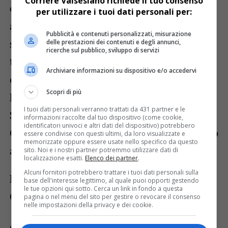
Corriere Valsesiano richiede il tuo consenso
concluderà la rassegna lo stesso direttore
per utilizzare i tuoi dati personali per:
artistico Daniele Conserva con «Piccole
Pubblicità e contenuti personalizzati, misurazione
storie meneghine», nuovo spettacolo di
delle prestazioni dei contenuti e degli annunci,
ricerche sul pubblico, sviluppo di servizi
teatro-canzone con Donatella Ceralli, la
Archiviare informazioni su dispositivo e/o accedervi
chitarra di Valentina Giupponi, il flauto di
Scopri di più
Elisa Vergerio e il violino di Lorenza
I tuoi dati personali verranno trattati da 431 partner e le
Stocchi.
informazioni raccolte dal tuo dispositivo (come cookie,
identificatori univoci e altri dati del dispositivo) potrebbero
Gli spettacoli sono gratuiti, tutti con inizio
essere condivise con questi ultimi, da loro visualizzate e
memorizzate oppure essere usate nello specifico da questo
alle ore 18.
sito. Noi e i nostri partner potremmo utilizzare dati di
localizzazione esatti.
Elenco dei partner
.
Alcuni fornitori potrebbero trattare i tuoi dati personali sulla
Per ulteriori informazioni: Comune di
base dell'interesse legittimo, al quale puoi opporti gestendo
le tue opzioni qui sotto. Cerca un link in fondo a questa
Campertogno, 0163 77122.
pagina o nel menu del sito per gestire o revocare il consenso
nelle impostazioni della privacy e dei cookie.
ARGOMENTI CORRELATI:
«TEATRANDO»
CAMPERTOGNO