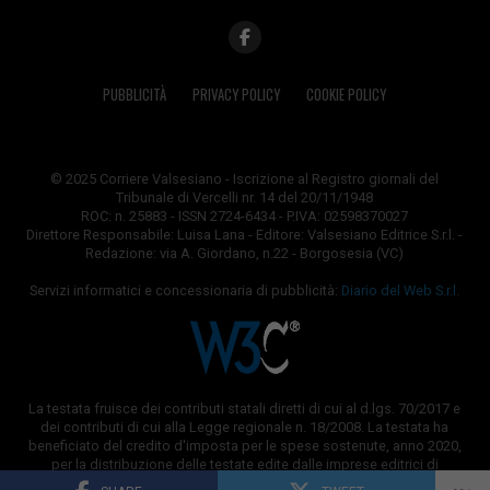
PUBBLICITÀ
PRIVACY POLICY
COOKIE POLICY
© 2025 Corriere Valsesiano - Iscrizione al Registro giornali del
Tribunale di Vercelli nr. 14 del 20/11/1948
ROC: n. 25883 - ISSN 2724-6434 - P.IVA: 02598370027
Direttore Responsabile: Luisa Lana - Editore: Valsesiano Editrice S.r.l. -
Redazione: via A. Giordano, n.22 - Borgosesia (VC)
Servizi informatici e concessionaria di pubblicità:
Diario del Web S.r.l.
La testata fruisce dei contributi statali diretti di cui al d.lgs. 70/2017 e
dei contributi di cui alla Legge regionale n. 18/2008. La testata ha
beneficiato del credito d'imposta per le spese sostenute, anno 2020,
per la distribuzione delle testate edite dalle imprese editrici di
quotidiani e periodici.