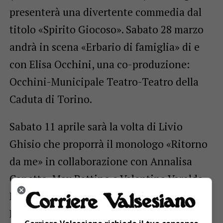
presenterà una divertente commedia dal
titolo «Spirito Giocoso». Sabato 28 marzo
andrà in scena «Erbario di famiglia» di e
con Elisa Occhini, una co-produzione:
Occhini-Municipale Teatro-Teatro della
Caduta di Torino.
Sabato 11 aprile sarà la volta di Livio
Ghisio che proporrà il monologo «Ritorno
da me» in collaborazione con Annalisa
Canetto, Max Bottino e Valentina Varalda,
Produzione: ArteinScacco-Teatro di
Dioniso di Vercelli. Sabato 25 aprile