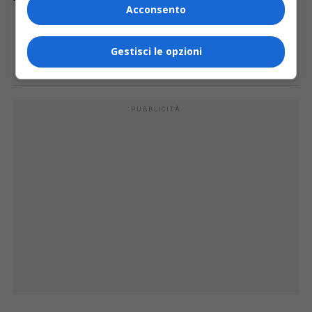
Acconsento
E TU COSA NE PENSI?
Gestisci le opzioni
PUBBLICITÀ