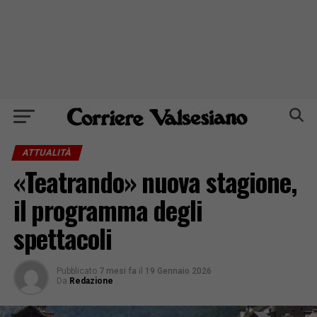
ATTUALITÀ
«Teatrando» nuova stagione,
il programma degli
spettacoli
Pubblicato
7 mesi fa
il
19 Gennaio 2026
Da
Redazione