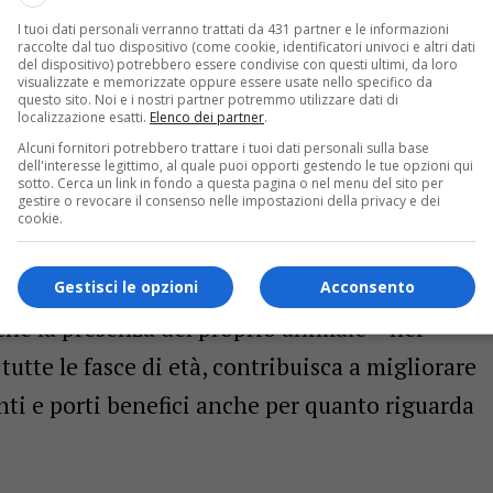
ende il ricovero di pazienti pediatrici meno
I tuoi dati personali verranno trattati da 431 partner e le informazioni
raccolte dal tuo dispositivo (come cookie, identificatori univoci e altri dati
del dispositivo) potrebbero essere condivise con questi ultimi, da loro
visualizzate e memorizzate oppure essere usate nello specifico da
questo sito. Noi e i nostri partner potremmo utilizzare dati di
 la possibilità di mantenere un rapporto
localizzazione esatti.
Elenco dei partner
.
le da compagnia in caso di ricovero prolungato
Alcuni fornitori potrebbero trattare i tuoi dati personali sulla base
dell'interesse legittimo, al quale puoi opporti gestendo le tue opzioni qui
sotto. Cerca un link in fondo a questa pagina o nel menu del sito per
 per il paziente e può incidere positivamente
gestire o revocare il consenso nelle impostazioni della privacy e dei
cookie.
di cura.
lude Chiara Caucino – che i più aggiornati
Gestisci le opzioni
Acconsento
che la presenza del proprio animale – nei
utte le fasce di età, contribuisca a migliorare
nti e porti benefici anche per quanto riguarda