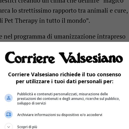
mestici creando un clima che definire “magico”
arca lo strettissimo rapporto tra animali e cure,
i Pet Therapy in tutto il mondo”.
isce nel programma di umanizzazione intrapreso
sce a porre l’attenzione sul paziente, che ì non
elazione alla sua malattia ma come una persona
ttivi.
Corriere Valsesiano richiede il tuo consenso
per utilizzare i tuoi dati personali per:
verato e il proprio animale d’affezione
molteplici scopi” spiega Stefano Di Massimo,
Pubblicità e contenuti personalizzati, misurazione delle
prestazioni dei contenuti e degli annunci, ricerche sul pubblico,
ssioni Sanitarie e Ufficio Qualità e
sviluppo di servizi
gliorare la qualità dell’assistenza, aiuta a
Archiviare informazioni su dispositivo e/o accedervi
l fine vita, contribuisce a ridurre lo stress
Scopri di più