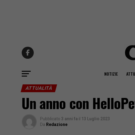
NOTIZIE
ATTU
ATTUALITÀ
Un anno con HelloPet!
Pubblicato
3 anni fa
il
13 Luglio 2023
Da
Redazione