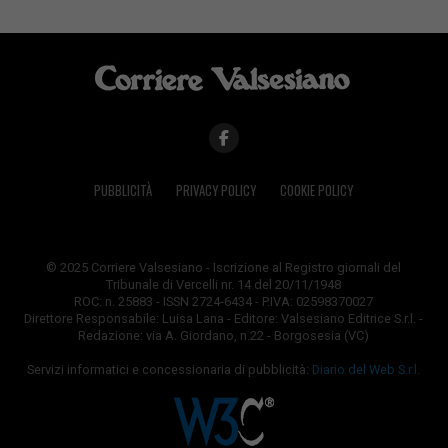
PUBBLICITÀ
PRIVACY POLICY
COOKIE POLICY
© 2025 Corriere Valsesiano - Iscrizione al Registro giornali del
Tribunale di Vercelli nr. 14 del 20/11/1948
ROC: n. 25883 - ISSN 2724-6434 - P.IVA: 02598370027
Direttore Responsabile: Luisa Lana - Editore: Valsesiano Editrice S.r.l. -
Redazione: via A. Giordano, n.22 - Borgosesia (VC)
Servizi informatici e concessionaria di pubblicità:
Diario del Web S.r.l.