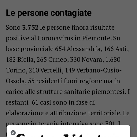
Le persone contagiate
Sono
3.752
le persone finora risultate
positive al Coronavirus in Piemonte. Su
base provinciale 654 Alessandria, 166 Asti,
182 Biella, 265 Cuneo, 330 Novara, 1.680
Torino, 210 Vercelli, 149 Verbano-Cusio-
Ossola, 55 residenti fuori regione ma in
carico alle strutture sanitarie piemontesi. I
restanti 61 casi sono in fase di
elaborazione e attribuzione territoriale. Le
persone in terapia intensiva sono 301. I
tamponi diagnostici finora eseguiti sono