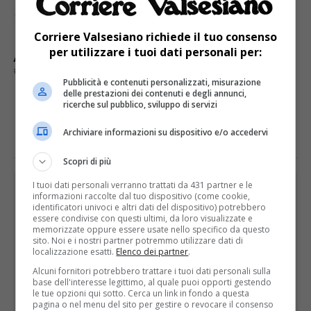
10.701, di cui 6.341 risultati negativi.
Corriere Valsesiano richiede il tuo consenso
per utilizzare i tuoi dati personali per:
ARGOMENTI CORRELATI:
CONTAGIATI
CORONAVIRUS
DECESSI
PIEMONTE
Pubblicità e contenuti personalizzati, misurazione
delle prestazioni dei contenuti e degli annunci,
ricerche sul pubblico, sviluppo di servizi
E TU COSA NE PENSI?
Archiviare informazioni su dispositivo e/o accedervi
Scopri di più
PUBBLICITÀ
I tuoi dati personali verranno trattati da 431 partner e le
informazioni raccolte dal tuo dispositivo (come cookie,
identificatori univoci e altri dati del dispositivo) potrebbero
essere condivise con questi ultimi, da loro visualizzate e
memorizzate oppure essere usate nello specifico da questo
sito. Noi e i nostri partner potremmo utilizzare dati di
localizzazione esatti.
Elenco dei partner
.
Alcuni fornitori potrebbero trattare i tuoi dati personali sulla
base dell'interesse legittimo, al quale puoi opporti gestendo
le tue opzioni qui sotto. Cerca un link in fondo a questa
pagina o nel menu del sito per gestire o revocare il consenso