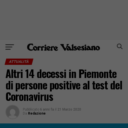
ATTUALITÀ
Altri 14 decessi in Piemonte
di persone positive al test del
Coronavirus
Pubblicato
6 anni fa
il
21 Marzo 2020
Da
Redazione