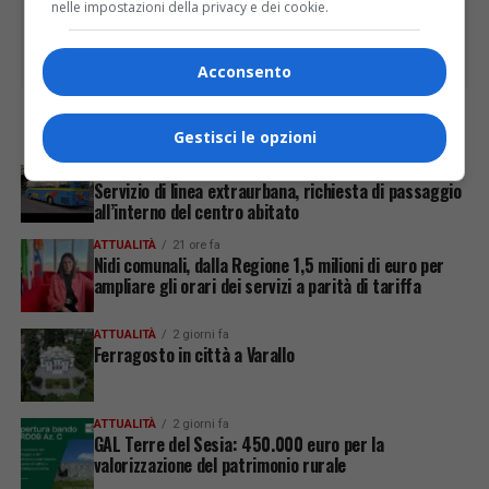
nelle impostazioni della privacy e dei cookie.
Acconsento
ULTIME
Gestisci le opzioni
ATTUALITÀ
17 ore fa
Servizio di linea extraurbana, richiesta di passaggio
all’interno del centro abitato
ATTUALITÀ
21 ore fa
Nidi comunali, dalla Regione 1,5 milioni di euro per
ampliare gli orari dei servizi a parità di tariffa
ATTUALITÀ
2 giorni fa
Ferragosto in città a Varallo
ATTUALITÀ
2 giorni fa
GAL Terre del Sesia: 450.000 euro per la
valorizzazione del patrimonio rurale