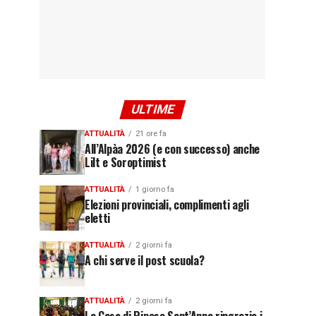
ULTIME
ATTUALITÀ
21 ore fa
All’Alpàa 2026 (e con successo) anche
Lilt e Soroptimist
ATTUALITÀ
1 giorno fa
Elezioni provinciali, complimenti agli
eletti
ATTUALITÀ
2 giorni fa
A chi serve il post scuola?
ATTUALITÀ
2 giorni fa