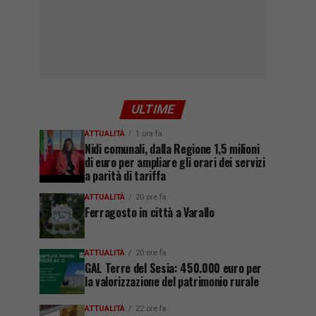
ULTIME
ATTUALITÀ
1 ora fa
Nidi comunali, dalla Regione 1,5 milioni
di euro per ampliare gli orari dei servizi
a parità di tariffa
ATTUALITÀ
20 ore fa
Ferragosto in città a Varallo
ATTUALITÀ
20 ore fa
GAL Terre del Sesia: 450.000 euro per
la valorizzazione del patrimonio rurale
ATTUALITÀ
22 ore fa