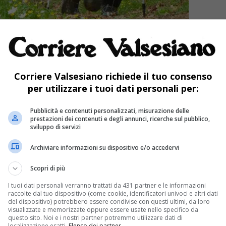
Corriere Valsesiano richiede il tuo consenso
re, organizzato dal Capitolo Piemontese della
per utilizzare i tuoi dati personali per:
 Compostella, il quarto cammino di gruppo
Pubblicità e contenuti personalizzati, misurazione delle
della Gran Madre. Un itinerario Mariano che in
prestazioni dei contenuti e degli annunci, ricerche sul pubblico,
sviluppo di servizi
tenza dal santuario della Brughiera di
Archiviare informazioni su dispositivo e/o accedervi
 di visitare tutti i luoghi in cui si venera una
Scopri di più
parte della vicina provincia di Vercelli
I tuoi dati personali verranno trattati da 431 partner e le informazioni
a dopo aver fatto tappa a Noveis, Postua,
raccolte dal tuo dispositivo (come cookie, identificatori univoci e altri dati
del dispositivo) potrebbero essere condivise con questi ultimi, da loro
 Portula, Sagliano e al santuario di Graglia.
visualizzate e memorizzate oppure essere usate nello specifico da
questo sito. Noi e i nostri partner potremmo utilizzare dati di
localizzazione esatti.
Elenco dei partner
.