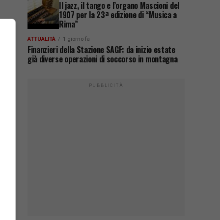
Il jazz, il tango e l’organo Mascioni del
1907 per la 23ª edizione di “Musica a
Rima”
ATTUALITÀ
1 giorno fa
Finanzieri della Stazione SAGF: da inizio estate
già diverse operazioni di soccorso in montagna
PUBBLICITÀ