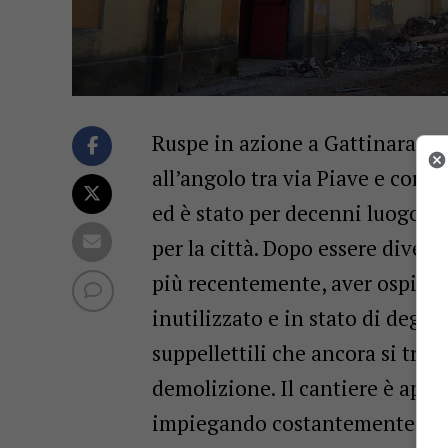
Ruspe in azione a Gattinara per
all’angolo tra via Piave e corso 
ed è stato per decenni luogo di
per la città. Dopo essere diventa
più recentemente, aver ospitato
inutilizzato e in stato di degra
suppellettili che ancora si trov
demolizione. Il cantiere è aperto
impiegando costantemente un ge