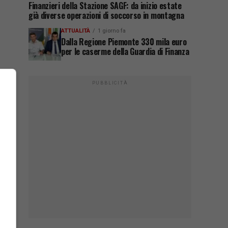
Finanzieri della Stazione SAGF: da inizio estate
già diverse operazioni di soccorso in montagna
ATTUALITÀ
1 giorno fa
Dalla Regione Piemonte 330 mila euro
per le caserme della Guardia di Finanza
PUBBLICITÀ