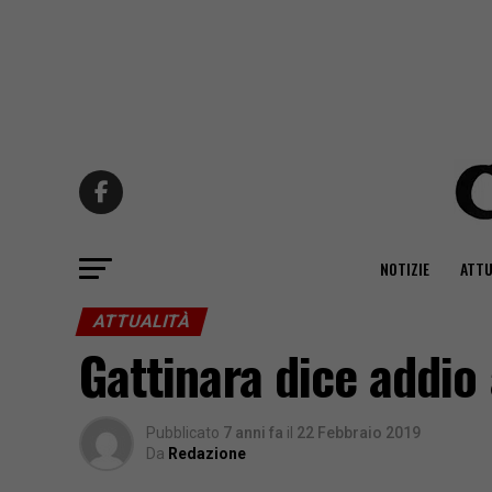
NOTIZIE
ATTU
ATTUALITÀ
Gattinara dice addio 
Pubblicato
7 anni fa
il
22 Febbraio 2019
Da
Redazione