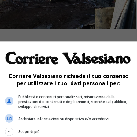
 l’abbattimento dell’ex cinema Italia. Ubicato
Valsesia, l’edificio era sorto negli anni Trenta
 ritrovo e aggregazione ricreativo-culturale
to alcuni anni fa sala per film a luci rosse e,
Corriere Valsesiano richiede il tuo consenso
per utilizzare i tuoi dati personali per:
 un bar con sala slot, da qualche tempo era
do. Liberato nelle scorse settimane da arredi e
Pubblicità e contenuti personalizzati, misurazione delle
prestazioni dei contenuti e degli annunci, ricerche sul pubblico,
avano al suo interno, da lunedì è in fase di
sviluppo di servizi
 e, per limitare la dispersione di polveri, si sta
Archiviare informazioni su dispositivo e/o accedervi
tto d’acqua ad alta pressione. I lavori
Scopri di più