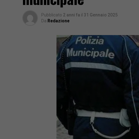
Pubblicato
2 anni fa
il
31 Gennaio 2025
Da
Redazione