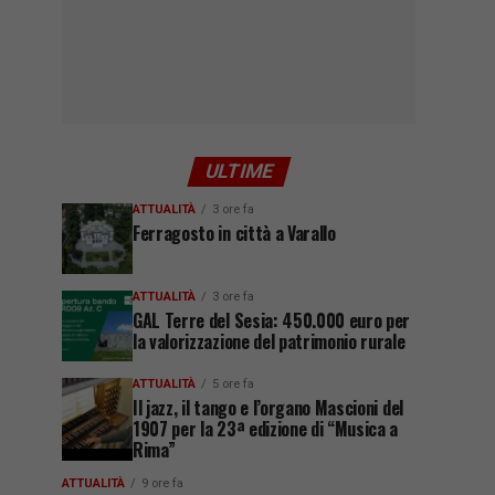
ULTIME
ATTUALITÀ
3 ore fa
Ferragosto in città a Varallo
ATTUALITÀ
3 ore fa
GAL Terre del Sesia: 450.000 euro per
la valorizzazione del patrimonio rurale
ATTUALITÀ
5 ore fa
Il jazz, il tango e l’organo Mascioni del
1907 per la 23ª edizione di “Musica a
Rima”
ATTUALITÀ
9 ore fa