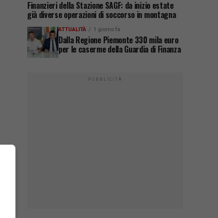
Finanzieri della Stazione SAGF: da inizio estate
già diverse operazioni di soccorso in montagna
ATTUALITÀ
1 giorno fa
Dalla Regione Piemonte 330 mila euro
per le caserme della Guardia di Finanza
PUBBLICITÀ