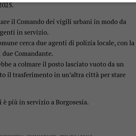
2025.
rzare il Comando dei vigili urbani in modo da
enti in servizio.
omune cerca due agenti di polizia locale, con la
ei due Comandante.
ebbe a colmare il posto lasciato vuoto da un
o il trasferimento in un’altra città per stare
 è più in servizio a Borgosesia.