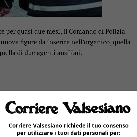
e per quasi due mesi, il Comando di Polizia
nuove figure da inserire nell’organico, quella
ella di due agenti ausiliari.
ia cerca un comandante e due
ipale
Corriere Valsesiano richiede il tuo consenso
per utilizzare i tuoi dati personali per:
scorse settimane due bandi per l’assunzione di