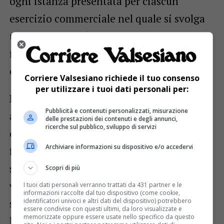
ogni istanza presentata per ciascun
esercizio commerciale nel quale si svolga
una delle attività ammesse ai
finanziamenti previste dal Bando fino ad
esaurimento delle risorse disponibili.
Corriere Valsesiano richiede il tuo consenso
per utilizzare i tuoi dati personali per:
Per i singoli esercizi commerciali sono
Pubblicità e contenuti personalizzati, misurazione
ammesse le spese relative a: illuminazione
delle prestazioni dei contenuti e degli annunci,
ricerche sul pubblico, sviluppo di servizi
esterna, tende e insegne; rifacimento di
Archiviare informazioni su dispositivo e/o accedervi
facciate di immobili per la porzione su cui
si affacciano gli esercizi; sistemazione di
Scopri di più
vetrine, comprese le serrande;
I tuoi dati personali verranno trattati da 431 partner e le
informazioni raccolte dal tuo dispositivo (come cookie,
identificatori univoci e altri dati del dispositivo) potrebbero
sistemazione di dehors, compreso
essere condivise con questi ultimi, da loro visualizzate e
memorizzate oppure essere usate nello specifico da questo
l’acquisto di sedie, tavoli, fioriere,