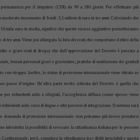
di permanenza per il rimpatrio (CPR) da 90 a 180 giorni. Per effettuare più
un moderato incremento di fondi: 3,5 milioni di euro in tre anni. Calcolando che
 i 10 mila euro in media, significa che queste risorse aggiuntive permetteranno
 di tre anni. Viene poi allungata la lista dei reati che comportano il ritiro della
dio o gravi reati di droga) che dall’approvazione del Decreto è passata a
iale, lesioni personali gravi e gravissime, pratiche di mutilazione dei genitali
to con strappo. Inoltre, lo status di protezione internazionale viene ritirato se
uo paese d’origine. Un’altra parte molto criticata del Decreto è quella che
 per richiedenti asilo e rifugiati, l’accoglienza diffusa (come spesso viene
richiedenti asilo corsi di lingue e altri percorsi di integrazione. Il sistema sarà
oro domanda di protezione internazionale: non potranno più invece prendervi
ne introdotta la possibilità di revocare la cittadinanza italiana per le persone
ostituzionale, però, considera la cittadinanza tra i diritti inviolabili e questa