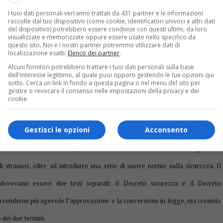
I tuoi dati personali verranno trattati da 431 partner e le informazioni
e nazionale, percentuale uguale al resto d’Europa. Di questi cinque milioni il
raccolte dal tuo dispositivo (come cookie, identificatori univoci e altri dati
del dispositivo) potrebbero essere condivise con questi ultimi, da loro
tria intendiamo il legame tra persone che condividono legami di solidarietà su
visualizzate e memorizzate oppure essere usate nello specifico da
questo sito. Noi e i nostri partner potremmo utilizzare dati di
 dall’angoscia dell’emergenza e questa esperienza del nuovo sportello FReND
localizzazione esatti.
Elenco dei partner
.
Alcuni fornitori potrebbero trattare i tuoi dati personali sulla base
 a conoscere l’immigrazione e a cambiare il nostro modo di percepirla. Invece
dell'interesse legittimo, al quale puoi opporti gestendo le tue opzioni qui
sotto. Cerca un link in fondo a questa pagina o nel menu del sito per
: primo perché accomuna immigrazione e sicurezza, quasi fossero un’endiadi.
gestire o revocare il consenso nelle impostazioni della privacy e dei
cookie.
sogno, nella condizione di chiedere quello di cui si ha bisogno”.
Gestisci le opzioni
Acconsento
 novembre 2018 è stato convertito nella Legge 132/2018. Il provvedimento,
efinitiva: secondo i critici, aumenta molto il numero di stranieri irregolari in
li stranieri, oltre ad introdurre una serie di nuove norme sulla sicurezza. Il
dovevano essere due testi separati: il Decreto sicurezza e il Decreto
 da renderne più agevole l’approvazione e la conversione in legge, ma creando
dei due termini.