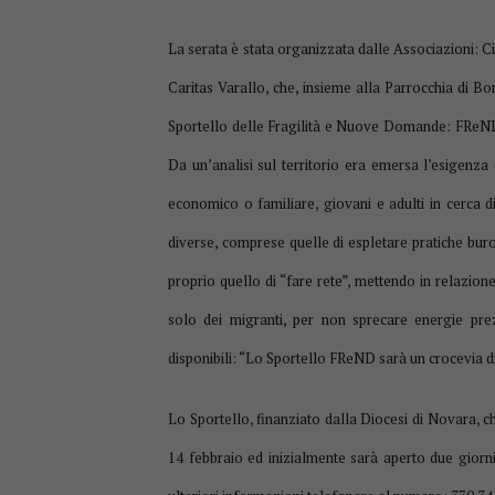
La serata è stata organizzata dalle Associazioni: Ci
Caritas Varallo, che, insieme alla Parrocchia di B
Sportello delle Fragilità e Nuove Domande: FReND,
Da un’analisi sul territorio era emersa l’esigenza
economico o familiare, giovani e adulti in cerca d
diverse, comprese quelle di espletare pratiche buroc
proprio quello di “fare rete”, mettendo in relazione
solo dei migranti, per non sprecare energie prez
disponibili: “Lo Sportello FReND sarà un crocevia d
Lo Sportello, finanziato dalla Diocesi di Novara, ch
14 febbraio ed inizialmente sarà aperto due giorni