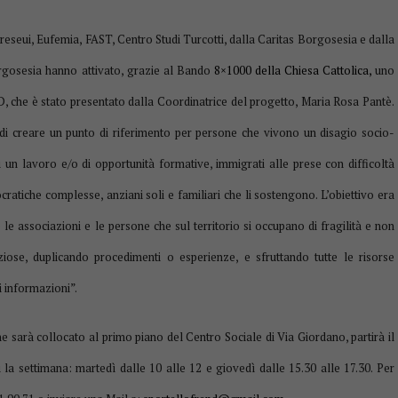
reseui, Eufemia, FAST, Centro Studi Turcotti, dalla Caritas Borgosesia e dalla
orgosesia hanno attivato, grazie al Bando
8×1000 della Chiesa Cattolica,
uno
 che è stato presentato dalla Coordinatrice del progetto, Maria Rosa Pantè.
 di creare un punto di riferimento per persone che vivono un disagio socio-
i un lavoro e/o di opportunità formative, immigrati alle prese con difficoltà
ratiche complesse, anziani soli e familiari che li sostengono. L’obiettivo era
 le associazioni e le persone che sul territorio si occupano di fragilità e non
iose, duplicando procedimenti o esperienze, e sfruttando tutte le risorse
i informazioni”.
e sarà collocato al primo piano del Centro Sociale di Via Giordano, partirà il
 la settimana: martedì dalle 10 alle 12 e giovedì dalle 15.30 alle 17.30. Per