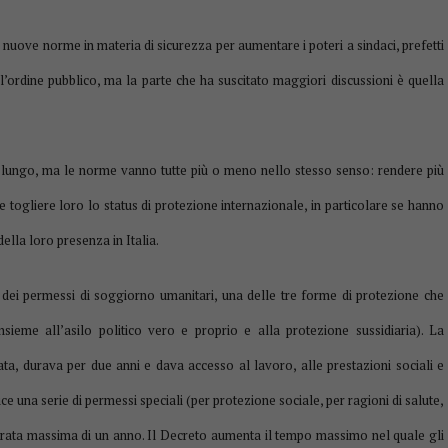
i nuove norme in materia di sicurezza per aumentare i poteri a sindaci, prefetti
l’ordine pubblico, ma la parte che ha suscitato maggiori discussioni è quella
o lungo, ma le norme vanno tutte più o meno nello stesso senso: rendere più
acile togliere loro lo status di protezione internazionale, in particolare se hanno
ella loro presenza in Italia.
 dei permessi di soggiorno umanitari, una delle tre forme di protezione che
nsieme all’asilo politico vero e proprio e alla protezione sussidiaria). La
a, durava per due anni e dava accesso al lavoro, alle prestazioni sociali e
ce una serie di permessi speciali (per protezione sociale, per ragioni di salute,
durata massima di un anno. Il Decreto aumenta il tempo massimo nel quale gli