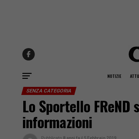
NOTIZIE
ATTU
SENZA CATEGORIA
Lo Sportello FReND s
informazioni
Pubblicato
8 anni fa
il
5 Febbraio 2019