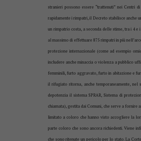
stranieri possono essere “trattenuti” nei Centri 
rapidamente i rimpatri, il Decreto stabilisce anche 
un rimpatrio costa, a seconda delle stime, tra i 4 e
al massimo di effettuare 875 rimpatri in più nell’arco
protezione internazionale (come ad esempio omici
includere anche minaccia o violenza a pubblico uffic
femminili, furto aggravato, furto in abitazione e fur
il rifugiato ritorna, anche temporaneamente, nel s
depotenzia il sistema SPRAR, Sistema di protezione
chiamata), gestita dai Comuni, che serve a fornire ai 
limitato a coloro che hanno visto accogliere la l
parte coloro che sono ancora richiedenti. Viene infi
che sono ritenute un pericolo per lo stato. La Corte C