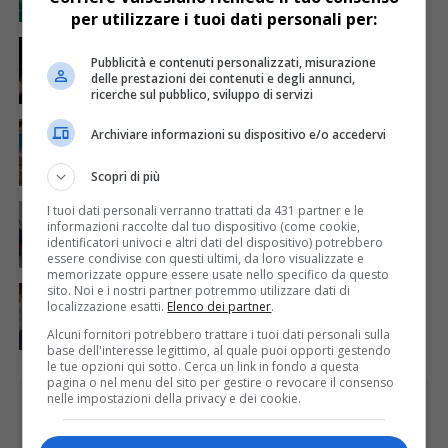
per utilizzare i tuoi dati personali per:
ATTUALITÀ
6 giorni fa
Sabato 8 agosto in piazza a Varallo Gran Galà Lirico
Pubblicità e contenuti personalizzati, misurazione
delle prestazioni dei contenuti e degli annunci,
ricerche sul pubblico, sviluppo di servizi
ATTUALITÀ
6 giorni fa
Archiviare informazioni su dispositivo e/o accedervi
Concluso il Master Gessi Summer Excellence 2026
Scopri di più
ATTUALITÀ
5 giorni fa
I tuoi dati personali verranno trattati da 431 partner e le
Festa Walser delle genti valsesiane quinta edizione
informazioni raccolte dal tuo dispositivo (come cookie,
identificatori univoci e altri dati del dispositivo) potrebbero
essere condivise con questi ultimi, da loro visualizzate e
memorizzate oppure essere usate nello specifico da questo
sito. Noi e i nostri partner potremmo utilizzare dati di
ATTUALITÀ
7 giorni fa
Auguri alla centenaria Piera Rosa Taddia
localizzazione esatti.
Elenco dei partner
.
Alcuni fornitori potrebbero trattare i tuoi dati personali sulla
base dell'interesse legittimo, al quale puoi opporti gestendo
le tue opzioni qui sotto. Cerca un link in fondo a questa
pagina o nel menu del sito per gestire o revocare il consenso
PUBBLICITÀ
nelle impostazioni della privacy e dei cookie.