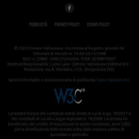
PUBBLICITÀ
PRIVACY POLICY
COOKIE POLICY
© 2025 Corriere Valsesiano - Iscrizione al Registro giornali del
Tribunale di Vercelli nr. 14 del 20/11/1948
ROC: n. 25883 - ISSN 2724-6434 - P.IVA: 02598370027
Direttore Responsabile: Luisa Lana - Editore: Valsesiano Editrice S.r.l. -
Redazione: via A. Giordano, n.22 - Borgosesia (VC)
Servizi informatici e concessionaria di pubblicità:
Diario del Web S.r.l.
La testata fruisce dei contributi statali diretti di cui al d.lgs. 70/2017 e
dei contributi di cui alla Legge regionale n. 18/2008. La testata ha
beneficiato del credito d'imposta per le spese sostenute, anno 2020,
per la distribuzione delle testate edite dalle imprese editrici di
quotidiani e periodici.