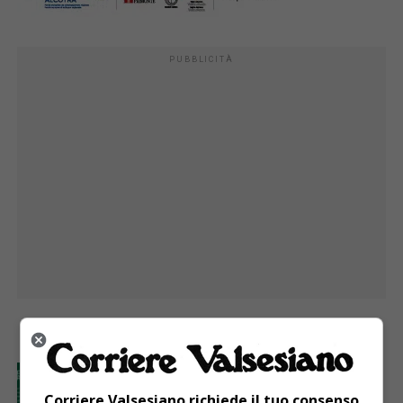
PUBBLICITÀ
I PIÙ
ATTUALITÀ
2 giorni fa
GAL Terre del Sesia: 450.000 euro per la
Corriere Valsesiano richiede il tuo consenso
valorizzazione del patrimonio rurale