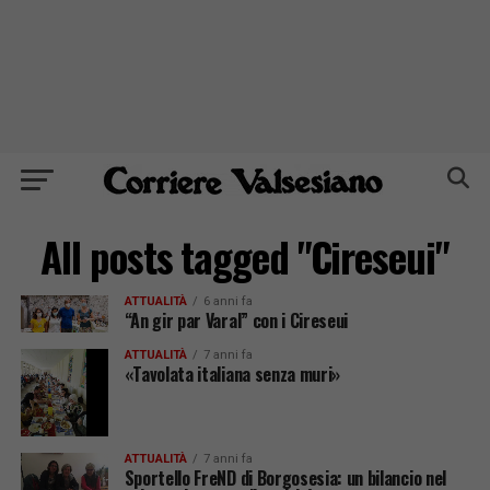
All posts tagged "Cireseui"
ATTUALITÀ
6 anni fa
“An gir par Varal” con i Cireseui
ATTUALITÀ
7 anni fa
«Tavolata italiana senza muri»
ATTUALITÀ
7 anni fa
Sportello FreND di Borgosesia: un bilancio nel