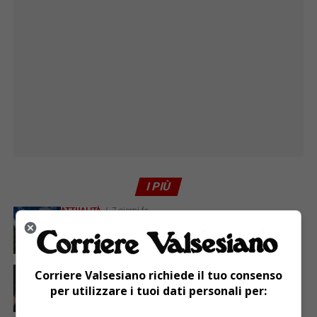
I PIÙ
ATTUALITÀ
7 giorni fa
Attivato il servizio di Guardia medica turistica ad
Alagna
ATTUALITÀ
5 giorni fa
Corriere Valsesiano richiede il tuo consenso
Sabato 8 agosto in piazza a Varallo Gran Galà Lirico
per utilizzare i tuoi dati personali per: