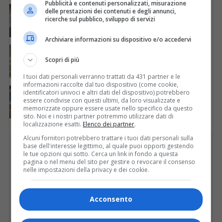
Pubblicità e contenuti personalizzati, misurazione
ATTUALITÀ
6 giorni fa
delle prestazioni dei contenuti e degli annunci,
Auguri alla centenaria Piera Rosa Taddia
ricerche sul pubblico, sviluppo di servizi
Archiviare informazioni su dispositivo e/o accedervi
ATTUALITÀ
5 giorni fa
Siccità, Gattinara chiede il riconoscimento dello
Scopri di più
stato di calamità naturale
I tuoi dati personali verranno trattati da 431 partner e le
informazioni raccolte dal tuo dispositivo (come cookie,
ATTUALITÀ
5 giorni fa
identificatori univoci e altri dati del dispositivo) potrebbero
Concluso il Master Gessi Summer Excellence 2026
essere condivise con questi ultimi, da loro visualizzate e
memorizzate oppure essere usate nello specifico da questo
sito. Noi e i nostri partner potremmo utilizzare dati di
localizzazione esatti.
Elenco dei partner
.
Alcuni fornitori potrebbero trattare i tuoi dati personali sulla
PUBBLICITÀ
base dell'interesse legittimo, al quale puoi opporti gestendo
le tue opzioni qui sotto. Cerca un link in fondo a questa
pagina o nel menu del sito per gestire o revocare il consenso
nelle impostazioni della privacy e dei cookie.
Acconsento