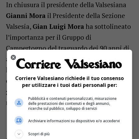
In chiusura il presidente della Valsesiana
Gianni Mora
il Presidente della Sezione
Valsesia,
Gian Luigi Mora
ha sottolineato
l’importanza per il Gruppo di
Campertogno del traguardo dei 90 anni di
attività, a dimostrazione di quanto sia
longevo lo spirito alpino che
Corriere Valsesiano richiede il tuo consenso
contraddistingue il nostro territorio. La
per utilizzare i tuoi dati personali per:
giornata si è conclusa con il pranzo al
Pubblicità e contenuti personalizzati, misurazione
ristorante Il Gatto e La Volpe.
delle prestazioni dei contenuti e degli annunci,
ricerche sul pubblico, sviluppo di servizi
Archiviare informazioni su dispositivo e/o accedervi
Scopri di più
Foto Anna Martinoli