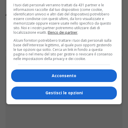
I tuoi dati personali verranno trattati da 431 partner e le
informazioni raccolte dal tuo dispositivo (come cookie,
identificatori univoci e altri dati del dispositivo) potrebbero
ARGOMENTI CORRELATI:
ALPINI
CAMPERTOGNO
RADUNO
essere condivise con questi ultimi, da loro visualizzate e
memorizzate oppure essere usate nello specifico da questo
sito. Noi e i nostri partner potremmo utilizzare dati di
E TU COSA NE PENSI?
localizzazione esatti.
Elenco dei partner
.
Alcuni fornitori potrebbero trattare i tuoi dati personali sulla
base dell'interesse legittimo, al quale puoi opporti gestendo
le tue opzioni qui sotto. Cerca un link in fondo a questa
pagina o nel menu del sito per gestire o revocare il consenso
nelle impostazioni della privacy e dei cookie.
PUBBLICITÀ
Acconsento
Gestisci le opzioni