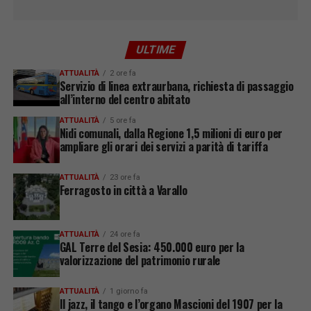
ULTIME
ATTUALITÀ
2 ore fa
Servizio di linea extraurbana, richiesta di passaggio
all’interno del centro abitato
ATTUALITÀ
5 ore fa
Nidi comunali, dalla Regione 1,5 milioni di euro per
ampliare gli orari dei servizi a parità di tariffa
ATTUALITÀ
23 ore fa
Ferragosto in città a Varallo
ATTUALITÀ
24 ore fa
GAL Terre del Sesia: 450.000 euro per la
valorizzazione del patrimonio rurale
ATTUALITÀ
1 giorno fa
Il jazz, il tango e l’organo Mascioni del 1907 per la