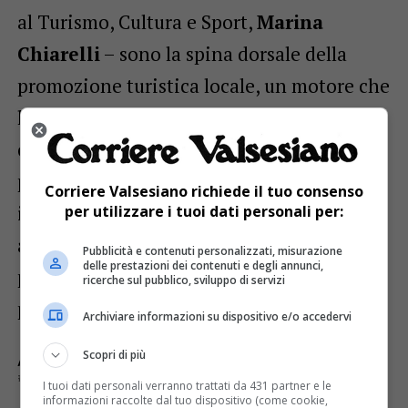
al Turismo, Cultura e Sport,
Marina
Chiarelli
– sono la spina dorsale della
promozione turistica locale, un motore che
lavora per valorizzare le eccellenze
culturali, enogastronomiche e
paesaggistiche del nostro territorio. Sono
Corriere Valsesiano richiede il tuo consenso
il nostro biglietto da visita, capaci di
per utilizzare i tuoi dati personali per:
accogliere e affascinare i visitatori con la
Pubblicità e contenuti personalizzati, misurazione
delle prestazioni dei contenuti e degli annunci,
passione e la dedizione di chi vive e ama
ricerche sul pubblico, sviluppo di servizi
profondamente questi luoghi».
Archiviare informazioni su dispositivo e/o accedervi
Scopri di più
ARGOMENTI CORRELATI:
PIEMONTE
PRO LOCO
PROMOZIONE DEL TERRITORIO
REGIONE.
UNPLI
I tuoi dati personali verranno trattati da 431 partner e le
informazioni raccolte dal tuo dispositivo (come cookie,