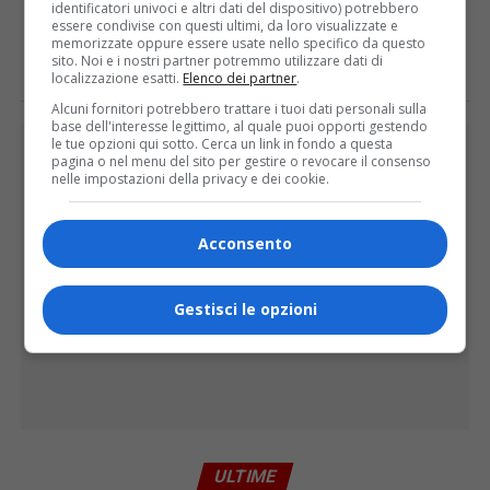
identificatori univoci e altri dati del dispositivo) potrebbero
essere condivise con questi ultimi, da loro visualizzate e
E TU COSA NE PENSI?
memorizzate oppure essere usate nello specifico da questo
sito. Noi e i nostri partner potremmo utilizzare dati di
localizzazione esatti.
Elenco dei partner
.
Alcuni fornitori potrebbero trattare i tuoi dati personali sulla
base dell'interesse legittimo, al quale puoi opporti gestendo
PUBBLICITÀ
le tue opzioni qui sotto. Cerca un link in fondo a questa
pagina o nel menu del sito per gestire o revocare il consenso
nelle impostazioni della privacy e dei cookie.
Acconsento
Gestisci le opzioni
ULTIME