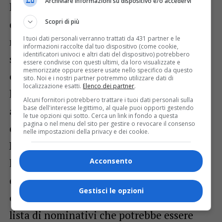
Archiviare informazioni su dispositivo e/o accedervi
lavoro, e con lo sportello migranti Cgil ,per
Scopri di più
questioni legate a premessi e
I tuoi dati personali verranno trattati da 431 partner e le
ricongiungimenti. Per consulenze più
informazioni raccolte dal tuo dispositivo (come cookie,
identificatori univoci e altri dati del dispositivo) potrebbero
specifiche FreND si avvale anche della
essere condivise con questi ultimi, da loro visualizzate e
memorizzate oppure essere usate nello specifico da questo
collaborazione di alcuni avvocati che
sito. Noi e i nostri partner potremmo utilizzare dati di
localizzazione esatti.
Elenco dei partner
.
hanno dato la loro personale disponibilità
Alcuni fornitori potrebbero trattare i tuoi dati personali sulla
base dell'interesse legittimo, al quale puoi opporti gestendo
a collaborare su questioni particolarmente
le tue opzioni qui sotto. Cerca un link in fondo a questa
pagina o nel menu del sito per gestire o revocare il consenso
delicate e complesse.
nelle impostazioni della privacy e dei cookie.
Nel corso di questi primi tre mesi, vista
Acconsento
l’affluenza di molte donne con esperienza
di lavoro come badanti, si è anche creata –
Gestisci le opzioni
e si intende aggiornarla in progress – una
lista di nominativi che potrebbe essere