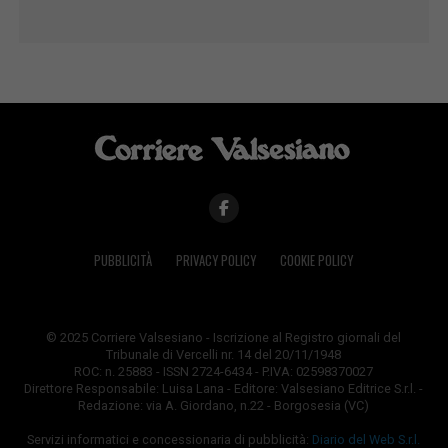
PUBBLICITÀ
PRIVACY POLICY
COOKIE POLICY
© 2025 Corriere Valsesiano - Iscrizione al Registro giornali del
Tribunale di Vercelli nr. 14 del 20/11/1948
ROC: n. 25883 - ISSN 2724-6434 - P.IVA: 02598370027
Direttore Responsabile: Luisa Lana - Editore: Valsesiano Editrice S.r.l. -
Redazione: via A. Giordano, n.22 - Borgosesia (VC)
Servizi informatici e concessionaria di pubblicità:
Diario del Web S.r.l.