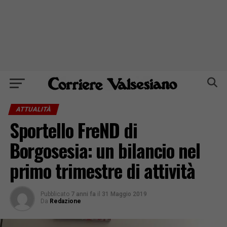
ATTUALITÀ
Sportello FreND di
Borgosesia: un bilancio nel
primo trimestre di attività
Pubblicato
7 anni fa
il
31 Maggio 2019
Da
Redazione