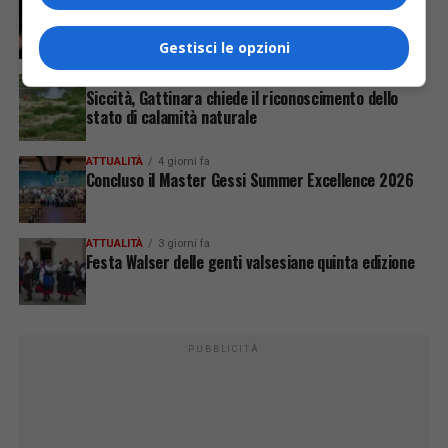
Sabato 8 agosto in piazza a Varallo Gran Galà Lirico
Gestisci le opzioni
ATTUALITÀ
4 giorni fa
Siccità, Gattinara chiede il riconoscimento dello
stato di calamità naturale
ATTUALITÀ
4 giorni fa
Concluso il Master Gessi Summer Excellence 2026
ATTUALITÀ
3 giorni fa
Festa Walser delle genti valsesiane quinta edizione
PUBBLICITÀ