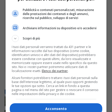
PUBBLICITÀ
Pubblicità e contenuti personalizzati, misurazione
delle prestazioni dei contenuti e degli annunci,
ricerche sul pubblico, sviluppo di servizi
Archiviare informazioni su dispositivo e/o accedervi
Scopri di più
I tuoi dati personali verranno trattati da 431 partner e le
informazioni raccolte dal tuo dispositivo (come cookie,
identificatori univoci e altri dati del dispositivo) potrebbero
essere condivise con questi ultimi, da loro visualizzate e
memorizzate oppure essere usate nello specifico da questo
sito. Noi e i nostri partner potremmo utilizzare dati di
localizzazione esatti.
Elenco dei partner
.
Alcuni fornitori potrebbero trattare i tuoi dati personali sulla
base dell'interesse legittimo, al quale puoi opporti gestendo
I PIÙ
le tue opzioni qui sotto. Cerca un link in fondo a questa
pagina o nel menu del sito per gestire o revocare il consenso
ATTUALITÀ
6 giorni fa
nelle impostazioni della privacy e dei cookie.
Attivato il servizio di Guardia medica turistica ad
Alagna
Acconsento
ATTUALITÀ
4 giorni fa