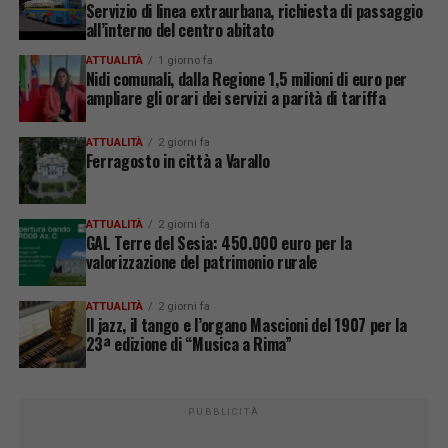
Servizio di linea extraurbana, richiesta di passaggio
all’interno del centro abitato
ATTUALITÀ
1 giorno fa
Nidi comunali, dalla Regione 1,5 milioni di euro per
ampliare gli orari dei servizi a parità di tariffa
ATTUALITÀ
2 giorni fa
Ferragosto in città a Varallo
ATTUALITÀ
2 giorni fa
GAL Terre del Sesia: 450.000 euro per la
valorizzazione del patrimonio rurale
ATTUALITÀ
2 giorni fa
Il jazz, il tango e l’organo Mascioni del 1907 per la
23ª edizione di “Musica a Rima”
PUBBLICITÀ