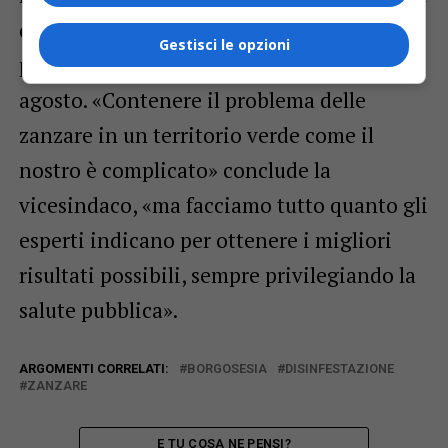
citronella. L’attività di disinfestazione
Gestisci le opzioni
proseguirà, come ogni anno, fino a metà
agosto. «Contenere il problema delle
zanzare in un territorio verde come il
nostro è complicato» conclude la
vicesindaco, «ma facciamo tutto quanto gli
esperti indicano per ottenere i migliori
risultati possibili, sempre privilegiando la
salute pubblica».
ARGOMENTI CORRELATI:
BORGOSESIA
DISINFESTAZIONE
ZANZARE
E TU COSA NE PENSI?