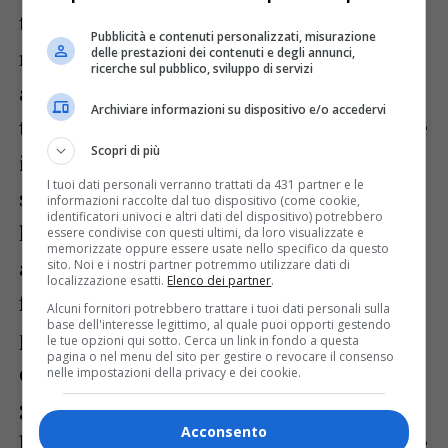
trattare l’acqua stagnante nei tombini di
Pubblicità e contenuti personalizzati, misurazione
raccolta delle acque meteoriche delle
delle prestazioni dei contenuti e degli annunci,
ricerche sul pubblico, sviluppo di servizi
abitazioni con prodotti naturali a bassa
Archiviare informazioni su dispositivo e/o accedervi
tossicità con efficacia larvicida, di riempire
Scopri di più
i contenitori di fiori (es. nei cimiteri) con
I tuoi dati personali verranno trattati da 431 partner e le
sabbia o argilla espansa; di introdurre nei
informazioni raccolte dal tuo dispositivo (come cookie,
identificatori univoci e altri dati del dispositivo) potrebbero
laghetti ornamentali privati specie
essere condivise con questi ultimi, da loro visualizzate e
memorizzate oppure essere usate nello specifico da questo
animali larvivore ed insettivore; di
sito. Noi e i nostri partner potremmo utilizzare dati di
localizzazione esatti.
Elenco dei partner
.
favorire la nidificazione di uccelli
Alcuni fornitori potrebbero trattare i tuoi dati personali sulla
base dell'interesse legittimo, al quale puoi opporti gestendo
predatori degli insetti o di anfibi e gechi;
le tue opzioni qui sotto. Cerca un link in fondo a questa
pagina o nel menu del sito per gestire o revocare il consenso
di favorire la presenza, sui balconi e nei
nelle impostazioni della privacy e dei cookie.
giardini, di essenze aromatiche come
Acconsento
lavanda, menta, rosmarino, timo, geranio e