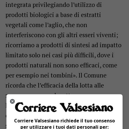
integrata privilegiando l’utilizzo di
prodotti biologici a base di estratti
vegetali come l’aglio, che non
interferiscono con gli altri esseri viventi;
ricorriamo a prodotti di sintesi ad impatto
limitato solo nei casi più difficili, dove i
prodotti naturali non sono efficaci, come
per esempio nei tombini». Il Comune
ricorda che l’efficacia della lotta alle
zanzare passa anche attraverso
l’attenzione dei cittadini, a cui si chiede di
evitare di abbandonare contenitori in cui
Corriere Valsesiano richiede il tuo consenso
si possa raccogliere acqua piovana, di
per utilizzare i tuoi dati personali per: