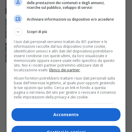
Auguri alla centenaria Piera Rosa Taddia
delle prestazioni dei contenuti e degli annunci,
ricerche sul pubblico, sviluppo di servizi
Archiviare informazioni su dispositivo e/o accedervi
ATTUALITÀ
4 giorni fa
Siccità, Gattinara chiede il riconoscimento dello
stato di calamità naturale
Scopri di più
I tuoi dati personali verranno trattati da 431 partner e le
ATTUALITÀ
4 giorni fa
informazioni raccolte dal tuo dispositivo (come cookie,
Concluso il Master Gessi Summer Excellence 2026
identificatori univoci e altri dati del dispositivo) potrebbero
essere condivise con questi ultimi, da loro visualizzate e
memorizzate oppure essere usate nello specifico da questo
sito. Noi e i nostri partner potremmo utilizzare dati di
localizzazione esatti.
Elenco dei partner
.
PUBBLICITÀ
Alcuni fornitori potrebbero trattare i tuoi dati personali sulla
base dell'interesse legittimo, al quale puoi opporti gestendo
le tue opzioni qui sotto. Cerca un link in fondo a questa
pagina o nel menu del sito per gestire o revocare il consenso
nelle impostazioni della privacy e dei cookie.
Acconsento