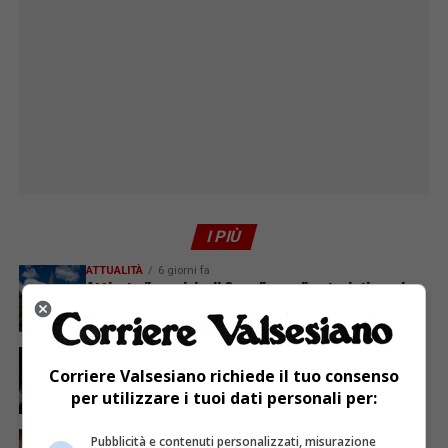
I PIÙ
ATTUALITÀ
6 giorni fa
Attivato il servizio di Guardia medica turistica ad
Alagna
ATTUALITÀ
4 giorni fa
Sabato 8 agosto in piazza a Varallo Gran Galà Lirico
Corriere Valsesiano richiede il tuo consenso
per utilizzare i tuoi dati personali per:
ATTUALITÀ
5 giorni fa
Pubblicità e contenuti personalizzati, misurazione