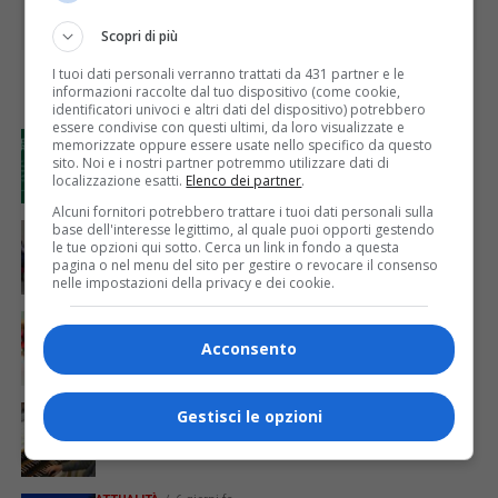
Scopri di più
I tuoi dati personali verranno trattati da 431 partner e le
informazioni raccolte dal tuo dispositivo (come cookie,
I PIÙ
identificatori univoci e altri dati del dispositivo) potrebbero
essere condivise con questi ultimi, da loro visualizzate e
ATTUALITÀ
3 giorni fa
memorizzate oppure essere usate nello specifico da questo
GAL Terre del Sesia: 450.000 euro per la
sito. Noi e i nostri partner potremmo utilizzare dati di
valorizzazione del patrimonio rurale
localizzazione esatti.
Elenco dei partner
.
Alcuni fornitori potrebbero trattare i tuoi dati personali sulla
ATTUALITÀ
6 giorni fa
base dell'interesse legittimo, al quale puoi opporti gestendo
Festa Walser delle genti valsesiane quinta edizione
le tue opzioni qui sotto. Cerca un link in fondo a questa
pagina o nel menu del sito per gestire o revocare il consenso
nelle impostazioni della privacy e dei cookie.
ATTUALITÀ
6 giorni fa
A chi serve il post scuola?
Acconsento
ATTUALITÀ
3 giorni fa
Gestisci le opzioni
Il jazz, il tango e l’organo Mascioni del 1907 per la
23ª edizione di “Musica a Rima”