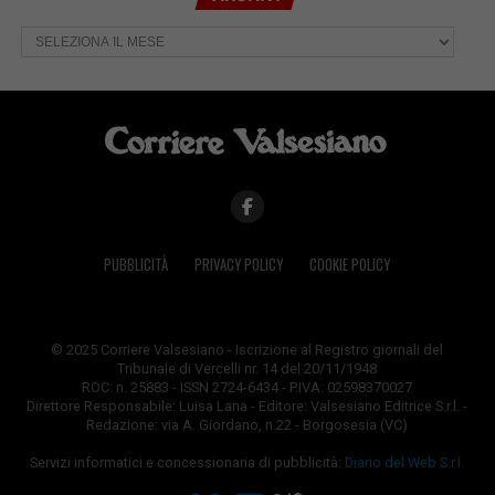
Archivi
PUBBLICITÀ
PRIVACY POLICY
COOKIE POLICY
© 2025 Corriere Valsesiano - Iscrizione al Registro giornali del
Tribunale di Vercelli nr. 14 del 20/11/1948
ROC: n. 25883 - ISSN 2724-6434 - P.IVA: 02598370027
Direttore Responsabile: Luisa Lana - Editore: Valsesiano Editrice S.r.l. -
Redazione: via A. Giordano, n.22 - Borgosesia (VC)
Servizi informatici e concessionaria di pubblicità:
Diario del Web S.r.l.