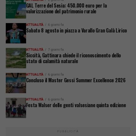
GAL Terre del Sesia: 450.000 euro per la
valorizzazione del patrimonio rurale
ATTUALITÀ
6 giorni fa
Sabato 8 agosto in piazza a Varallo Gran Galà Lirico
ATTUALITÀ
7 giorni fa
Siccità, Gattinara chiede il riconoscimento dello
stato di calamità naturale
ATTUALITÀ
6 giorni fa
Concluso il Master Gessi Summer Excellence 2026
ATTUALITÀ
6 giorni fa
Festa Walser delle genti valsesiane quinta edizione
PUBBLICITÀ