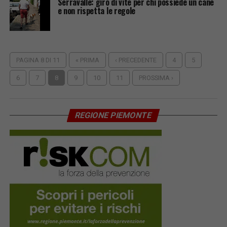
Serravalle: giro di vite per chi possiede un cane
e non rispetta le regole
PAGINA 8 DI 11
« PRIMA
‹ PRECEDENTE
4
5
6
7
8
9
10
11
PROSSIMA ›
REGIONE PIEMONTE