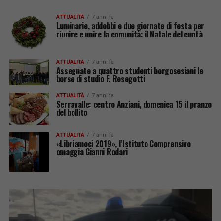
ATTUALITÀ
7 anni fa
Luminarie, addobbi e due giornate di festa per
riunire e unire la comunità: il Natale del cuntà
ATTUALITÀ
7 anni fa
Assegnate a quattro studenti borgosesiani le
borse di studio F. Resegotti
ATTUALITÀ
7 anni fa
Serravalle: centro Anziani, domenica 15 il pranzo
del bollito
ATTUALITÀ
7 anni fa
«Libriamoci 2019», l’Istituto Comprensivo
omaggia Gianni Rodari