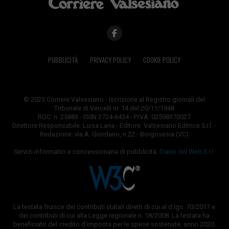
PUBBLICITÀ
PRIVACY POLICY
COOKIE POLICY
© 2025 Corriere Valsesiano - Iscrizione al Registro giornali del
Tribunale di Vercelli nr. 14 del 20/11/1948
ROC: n. 25883 - ISSN 2724-6434 - P.IVA: 02598370027
Direttore Responsabile: Luisa Lana - Editore: Valsesiano Editrice S.r.l. -
Redazione: via A. Giordano, n.22 - Borgosesia (VC)
Servizi informatici e concessionaria di pubblicità:
Diario del Web S.r.l.
La testata fruisce dei contributi statali diretti di cui al d.lgs. 70/2017 e
dei contributi di cui alla Legge regionale n. 18/2008. La testata ha
beneficiato del credito d'imposta per le spese sostenute, anno 2020,