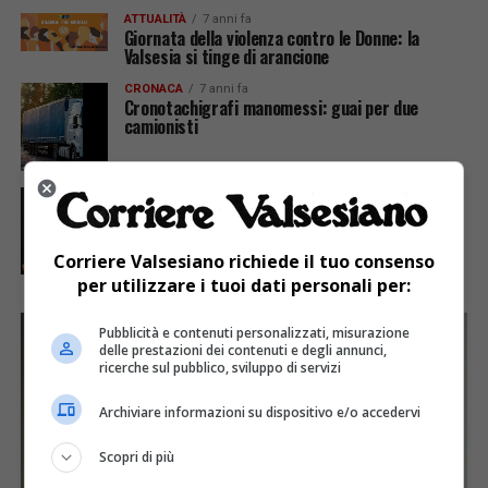
ATTUALITÀ
7 anni fa
Giornata della violenza contro le Donne: la
Valsesia si tinge di arancione
CRONACA
7 anni fa
Cronotachigrafi manomessi: guai per due
camionisti
CRONACA
7 anni fa
Arrestato per violenza a pubblico ufficiale un
extracomunitario residente a Borgosesia
Corriere Valsesiano richiede il tuo consenso
per utilizzare i tuoi dati personali per:
Pubblicità e contenuti personalizzati, misurazione
delle prestazioni dei contenuti e degli annunci,
ricerche sul pubblico, sviluppo di servizi
Archiviare informazioni su dispositivo e/o accedervi
Scopri di più