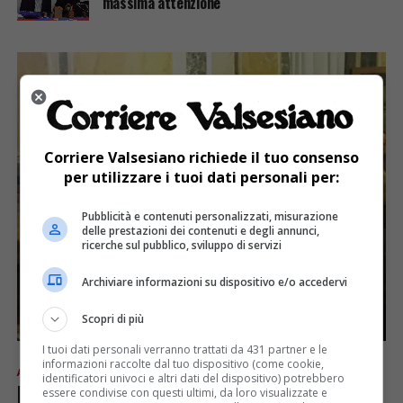
massima attenzione
Corriere Valsesiano richiede il tuo consenso
per utilizzare i tuoi dati personali per:
Pubblicità e contenuti personalizzati, misurazione
delle prestazioni dei contenuti e degli annunci,
ricerche sul pubblico, sviluppo di servizi
Archiviare informazioni su dispositivo e/o accedervi
Scopri di più
I tuoi dati personali verranno trattati da 431 partner e le
informazioni raccolte dal tuo dispositivo (come cookie,
ATTUALITÀ
7 anni fa
identificatori univoci e altri dati del dispositivo) potrebbero
L’onorevole Tiramani ha incontrato
essere condivise con questi ultimi, da loro visualizzate e