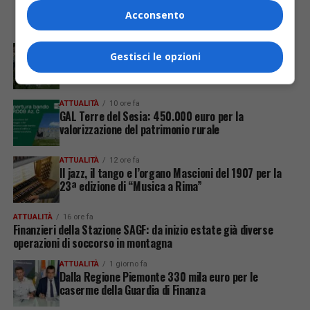
Acconsento
ULTIME
ATTUALITÀ
10 ore fa
Gestisci le opzioni
Ferragosto in città a Varallo
ATTUALITÀ
10 ore fa
GAL Terre del Sesia: 450.000 euro per la
valorizzazione del patrimonio rurale
ATTUALITÀ
12 ore fa
Il jazz, il tango e l’organo Mascioni del 1907 per la
23ª edizione di “Musica a Rima”
ATTUALITÀ
16 ore fa
Finanzieri della Stazione SAGF: da inizio estate già diverse
operazioni di soccorso in montagna
ATTUALITÀ
1 giorno fa
Dalla Regione Piemonte 330 mila euro per le
caserme della Guardia di Finanza