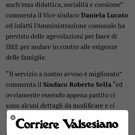
anch’essa didattica, socialità e coesione”
commenta il Vice sindaco
Daniela Lucato
ed infatti l’Amministrazione comunale ha
previsto delle agevolazioni per fasce di
ISEE per andare in contro alle esigenze
delle famiglie.
“Il servizio a nostro avviso è migliorato”
commenta il
Sindaco Roberto Sella
“ed
ovviamente essendo appena partito ci
sono alcuni dettagli da modificare e ci
siamo già attivati in tal senso”.
ARGOMENTI CORRELATI:
LOZZOLO
SELLA ROBERTO