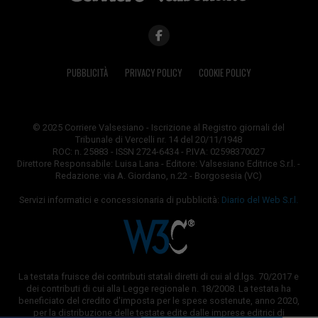
PUBBLICITÀ
PRIVACY POLICY
COOKIE POLICY
© 2025 Corriere Valsesiano - Iscrizione al Registro giornali del
Tribunale di Vercelli nr. 14 del 20/11/1948
ROC: n. 25883 - ISSN 2724-6434 - P.IVA: 02598370027
Direttore Responsabile: Luisa Lana - Editore: Valsesiano Editrice S.r.l. -
Redazione: via A. Giordano, n.22 - Borgosesia (VC)
Servizi informatici e concessionaria di pubblicità:
Diario del Web S.r.l.
La testata fruisce dei contributi statali diretti di cui al d.lgs. 70/2017 e
dei contributi di cui alla Legge regionale n. 18/2008. La testata ha
beneficiato del credito d'imposta per le spese sostenute, anno 2020,
per la distribuzione delle testate edite dalle imprese editrici di