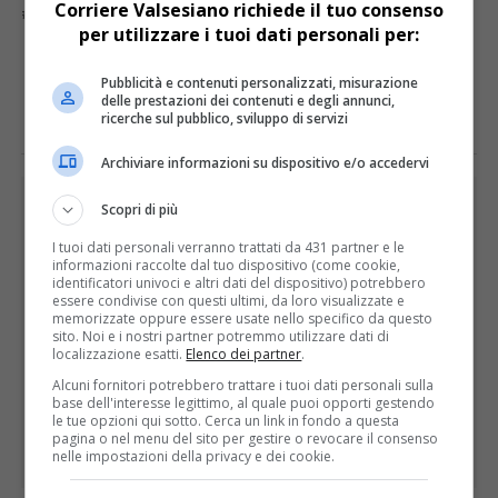
Corriere Valsesiano richiede il tuo consenso
SERVIZIO MENSA
SINDACO
per utilizzare i tuoi dati personali per:
E TU COSA NE PENSI?
Pubblicità e contenuti personalizzati, misurazione
delle prestazioni dei contenuti e degli annunci,
ricerche sul pubblico, sviluppo di servizi
Archiviare informazioni su dispositivo e/o accedervi
PUBBLICITÀ
Scopri di più
I tuoi dati personali verranno trattati da 431 partner e le
informazioni raccolte dal tuo dispositivo (come cookie,
identificatori univoci e altri dati del dispositivo) potrebbero
essere condivise con questi ultimi, da loro visualizzate e
memorizzate oppure essere usate nello specifico da questo
sito. Noi e i nostri partner potremmo utilizzare dati di
localizzazione esatti.
Elenco dei partner
.
Alcuni fornitori potrebbero trattare i tuoi dati personali sulla
base dell'interesse legittimo, al quale puoi opporti gestendo
le tue opzioni qui sotto. Cerca un link in fondo a questa
pagina o nel menu del sito per gestire o revocare il consenso
nelle impostazioni della privacy e dei cookie.