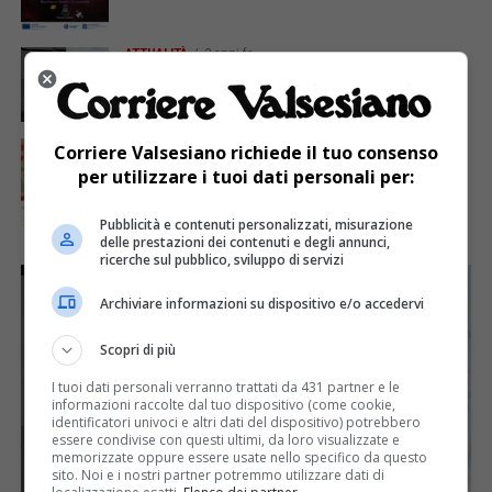
ATTUALITÀ
2 anni fa
Ispettori ambientali in azione a Lozzolo
ATTUALITÀ
2 anni fa
Corriere Valsesiano richiede il tuo consenso
Villaggio della Bontà a Lozzolo
per utilizzare i tuoi dati personali per:
Pubblicità e contenuti personalizzati, misurazione
delle prestazioni dei contenuti e degli annunci,
ricerche sul pubblico, sviluppo di servizi
Archiviare informazioni su dispositivo e/o accedervi
Scopri di più
I tuoi dati personali verranno trattati da 431 partner e le
informazioni raccolte dal tuo dispositivo (come cookie,
identificatori univoci e altri dati del dispositivo) potrebbero
essere condivise con questi ultimi, da loro visualizzate e
memorizzate oppure essere usate nello specifico da questo
sito. Noi e i nostri partner potremmo utilizzare dati di