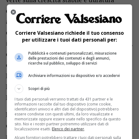
dell’economia e sociale del territorio
attraverso il turismo. Per promuovere
questo è necessario investire sulle
Corriere Valsesiano richiede il tuo consenso
per utilizzare i tuoi dati personali per:
infrastrutture principali, cioè la rete viaria,
e sui servizi di accoglienza, ospitalità,
Pubblicità e contenuti personalizzati, misurazione
delle prestazioni dei contenuti e degli annunci,
ricerche sul pubblico, sviluppo di servizi
experience, assistenza, logistici. Oltre a
Lozzolo nel progetto ci sono Gattinara,
Archiviare informazioni su dispositivo e/o accedervi
Lenta, Ghislarengo, Arborio, Rovasenda,
Scopri di più
Roasio, Villa del Bosco e Sostegno.
I tuoi dati personali verranno trattati da 431 partner e le
informazioni raccolte dal tuo dispositivo (come cookie,
identificatori univoci e altri dati del dispositivo) potrebbero
L’importo massimo del finanziamento
essere condivise con questi ultimi, da loro visualizzate e
memorizzate oppure essere usate nello specifico da questo
concedibile per ciascun progetto
sito. Noi e i nostri partner potremmo utilizzare dati di
localizzazione esatti.
Elenco dei partner
.
presentato dal Comune singolarmente è
Alcuni fornitori potrebbero trattare i tuoi dati personali sulla