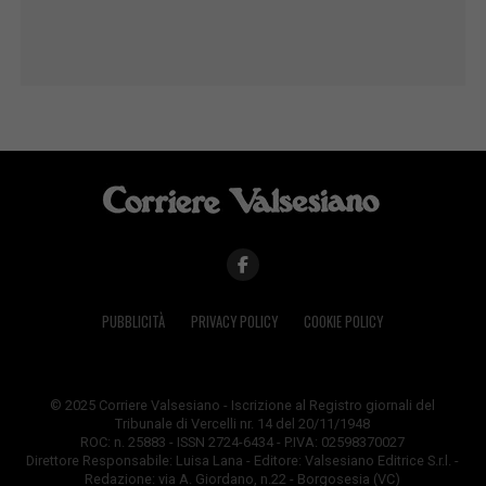
PUBBLICITÀ
PRIVACY POLICY
COOKIE POLICY
© 2025 Corriere Valsesiano - Iscrizione al Registro giornali del
Tribunale di Vercelli nr. 14 del 20/11/1948
ROC: n. 25883 - ISSN 2724-6434 - P.IVA: 02598370027
Direttore Responsabile: Luisa Lana - Editore: Valsesiano Editrice S.r.l. -
Redazione: via A. Giordano, n.22 - Borgosesia (VC)