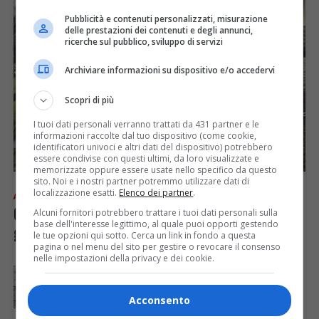
Pubblicità e contenuti personalizzati, misurazione
delle prestazioni dei contenuti e degli annunci,
ricerche sul pubblico, sviluppo di servizi
Archiviare informazioni su dispositivo e/o accedervi
Scopri di più
I tuoi dati personali verranno trattati da 431 partner e le
informazioni raccolte dal tuo dispositivo (come cookie,
identificatori univoci e altri dati del dispositivo) potrebbero
essere condivise con questi ultimi, da loro visualizzate e
memorizzate oppure essere usate nello specifico da questo
sito. Noi e i nostri partner potremmo utilizzare dati di
localizzazione esatti.
Elenco dei partner
.
ATTUALITÀ
7 anni fa
Ghemme: con o senza bel tempo la
Alcuni fornitori potrebbero trattare i tuoi dati personali sulla
base dell'interesse legittimo, al quale puoi opporti gestendo
gita Cai è stata ottima!
le tue opzioni qui sotto. Cerca un link in fondo a questa
pagina o nel menu del sito per gestire o revocare il consenso
nelle impostazioni della privacy e dei cookie.
ATTUALITÀ
7 anni fa
Gruppo Alpini di Maggiora: partiti da casa e
arrivati al Sacro Monte di Varallo
Acconsento