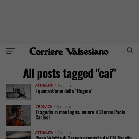
All posts tagged "cai"
ATTUALITÀ
6 anni fa
I quarant’anni della “Regina”
CRONACA
6 anni fa
Tragedia in montagna, muore il 31enne Paolo
Carlesi
ATTUALITÀ
7 anni fa
Piero Velatta di Carega premiato dal CAI Varallo