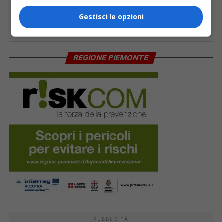
Gestisci le opzioni
PAGINA 2 DI 3
1
2
3
REGIONE PIEMONTE
PUBBLICITÀ