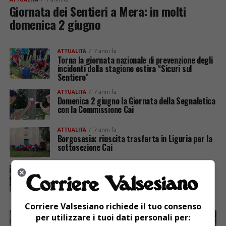
Giornata dei Sentieri a Mera: in molti
domenica 2 giugno
ATTUALITÀ
7 anni fa
Torna la giornata nazionale di prevenzione degli
incidenti della stagione estiva “Sicuri sul
Sentiero”
ATTUALITÀ
7 anni fa
Domenica 2 giugno la Giornata della Segnaletica
con la Commissione Cai
ATTUALITÀ
7 anni fa
Borgosesia: riuscita trasferta in Liguria per la
sottosezione Cai
ATTUALITÀ
7 anni fa
XX edizione di Transumando: in programma
sabato 25 maggio
Corriere Valsesiano richiede il tuo consenso
per utilizzare i tuoi dati personali per: