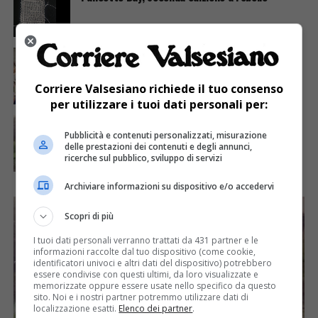
ATTUALITÀ
3 anni fa
E’ tornato a Fobello il quadro di Enrico Crespi
raffigurante il battesimo
Corriere Valsesiano richiede il tuo consenso
per utilizzare i tuoi dati personali per:
ATTUALITÀ
3 anni fa
Quattromila centocinquanta volte grazie dalla
Pubblicità e contenuti personalizzati, misurazione
pro loco di Fobello
delle prestazioni dei contenuti e degli annunci,
ricerche sul pubblico, sviluppo di servizi
Archiviare informazioni su dispositivo e/o accedervi
Scopri di più
I tuoi dati personali verranno trattati da 431 partner e le
informazioni raccolte dal tuo dispositivo (come cookie,
identificatori univoci e altri dati del dispositivo) potrebbero
essere condivise con questi ultimi, da loro visualizzate e
memorizzate oppure essere usate nello specifico da questo
sito. Noi e i nostri partner potremmo utilizzare dati di
localizzazione esatti.
Elenco dei partner
.