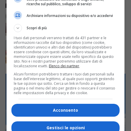
ricerche sul pubblico, sviluppo di servizi
ATTUALITÀ
2 mesi fa
Archiviare informazioni su dispositivo e/o accedervi
Da giugno all’ospedale di Vercelli è possibile
partorire senza dolore
Scopri di più
I tuoi dati personali verranno trattati da 431 partner e le
ATTUALITÀ
2 mesi fa
informazioni raccolte dal tuo dispositivo (come cookie,
Grande successo in Biblioteca per la “Due
identificatori univoci e altri dati del dispositivo) potrebbero
Giorni” dedicati alla mostra delle rose antiche
essere condivise con questi ultimi, da loro visualizzate e
memorizzate oppure essere usate nello specifico da questo
sito. Noi e i nostri partner potremmo utilizzare dati di
localizzazione esatti.
Elenco dei partner
.
Alcuni fornitori potrebbero trattare i tuoi dati personali sulla
base dell'interesse legittimo, al quale puoi opporti gestendo
le tue opzioni qui sotto. Cerca un link in fondo a questa
pagina o nel menu del sito per gestire o revocare il consenso
nelle impostazioni della privacy e dei cookie.
Acconsento
Gestisci le opzioni