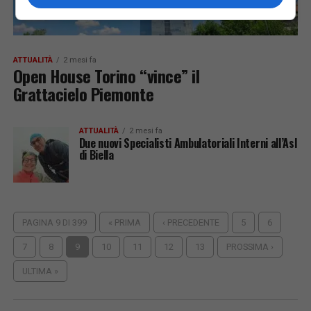
ATTUALITÀ
2 mesi fa
Open House Torino “vince” il
Grattacielo Piemonte
ATTUALITÀ
2 mesi fa
Due nuovi Specialisti Ambulatoriali Interni all’Asl
di Biella
PAGINA 9 DI 399
« PRIMA
‹ PRECEDENTE
5
6
7
8
9
10
11
12
13
PROSSIMA ›
ULTIMA »