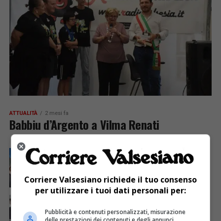
ATTUALITÀ
2 mesi fa
Babbiu d’Argento a Vilma Renati
ATTUALITÀ
2 mesi fa
Aperta ufficialmente la stagione estiva al
Monterosa Ski
Corriere Valsesiano richiede il tuo consenso
per utilizzare i tuoi dati personali per:
ATTUALITÀ
2 mesi fa
Borse di studio a due studenti valsesiani
Pubblicità e contenuti personalizzati, misurazione
delle prestazioni dei contenuti e degli annunci,