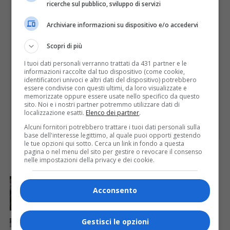
ricerche sul pubblico, sviluppo di servizi
PUBBLICITÀ
Archiviare informazioni su dispositivo e/o accedervi
Scopri di più
I tuoi dati personali verranno trattati da 431 partner e le
informazioni raccolte dal tuo dispositivo (come cookie,
identificatori univoci e altri dati del dispositivo) potrebbero
essere condivise con questi ultimi, da loro visualizzate e
memorizzate oppure essere usate nello specifico da questo
sito. Noi e i nostri partner potremmo utilizzare dati di
localizzazione esatti.
Elenco dei partner
.
Alcuni fornitori potrebbero trattare i tuoi dati personali sulla
base dell'interesse legittimo, al quale puoi opporti gestendo
le tue opzioni qui sotto. Cerca un link in fondo a questa
pagina o nel menu del sito per gestire o revocare il consenso
nelle impostazioni della privacy e dei cookie.
ULTIME
ATTUALITÀ
19 minuti fa
Ferragosto in città a Varallo
Acconsento
Gestisci le opzioni
ATTUALITÀ
2 ore fa