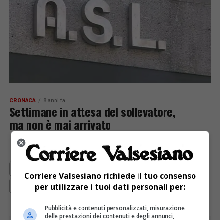
CRONACA
8 anni fa
Settimane in attesa del sollevatore,
ma non è mai arrivato
PAGINA 10 DI 10
« PRIMA
‹ PRECEDENTE
6
7
Corriere Valsesiano richiede il tuo consenso
per utilizzare i tuoi dati personali per:
8
9
10
Pubblicità e contenuti personalizzati, misurazione
delle prestazioni dei contenuti e degli annunci,