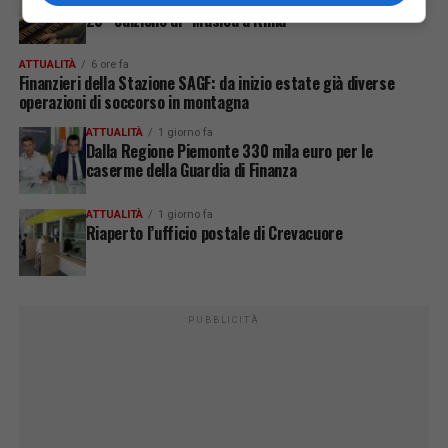
Il jazz, il tango e l’organo Mascioni del 1907 per la
23ª edizione di “Musica a Rima”
ATTUALITÀ
6 ore fa
Finanzieri della Stazione SAGF: da inizio estate già diverse
operazioni di soccorso in montagna
ATTUALITÀ
1 giorno fa
Dalla Regione Piemonte 330 mila euro per le
caserme della Guardia di Finanza
ATTUALITÀ
1 giorno fa
Riaperto l’ufficio postale di Crevacuore
PUBBLICITÀ