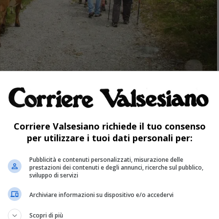
ª edizione di
Corriere Valsesiano richiede il tuo consenso
per utilizzare i tuoi dati personali per:
Pubblicità e contenuti personalizzati, misurazione delle
rà «Transumando» per offrire a tutti gli
prestazioni dei contenuti e degli annunci, ricerche sul pubblico,
sviluppo di servizi
pare a una transumanza autentica, al seguito
Archiviare informazioni su dispositivo e/o accedervi
Scopri di più