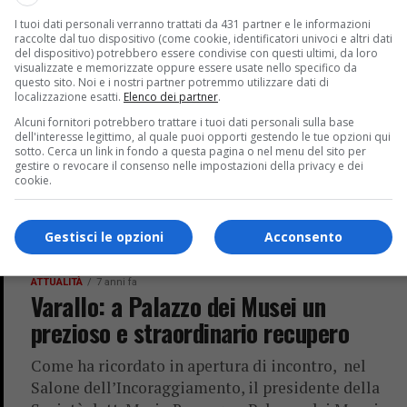
I tuoi dati personali verranno trattati da 431 partner e le informazioni
raccolte dal tuo dispositivo (come cookie, identificatori univoci e altri dati
CRONACA
7 anni fa
del dispositivo) potrebbero essere condivise con questi ultimi, da loro
Arrestato uno dei componenti della
visualizzate e memorizzate oppure essere usate nello specifico da
questo sito. Noi e i nostri partner potremmo utilizzare dati di
“batteria” del fotovoltaico
localizzazione esatti.
Elenco dei partner
.
Alcuni fornitori potrebbero trattare i tuoi dati personali sulla base
Arrestato grazie alle indagini condotte dalla
dell'interesse legittimo, al quale puoi opporti gestendo le tue opzioni qui
Squadra Mobile della Questura di Vercelli uno dei
sotto. Cerca un link in fondo a questa pagina o nel menu del sito per
gestire o revocare il consenso nelle impostazioni della privacy e dei
componenti della “batteria” del fotovoltaico.
cookie.
Avevano rubato in cinque imprese agricole...
Gestisci le opzioni
Acconsento
ATTUALITÀ
7 anni fa
Varallo: a Palazzo dei Musei un
prezioso e straordinario recupero
Come ha ricordato in apertura di incontro, nel
Salone dell’Incoraggiamento, il presidente della