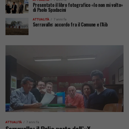
Presentato il libro fotografico «Io non mi volto»
di Paolo Spadacini
ATTUALITÀ
7 anni fa
Serravalle: accordo fra il Comune e l’Aib
ATTUALITÀ
7 anni fa
Serravalle: il Palio parte dall’«X