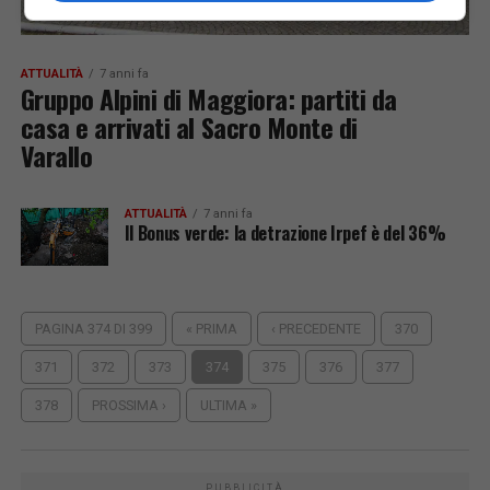
ATTUALITÀ
7 anni fa
Gruppo Alpini di Maggiora: partiti da
casa e arrivati al Sacro Monte di
Varallo
ATTUALITÀ
7 anni fa
Il Bonus verde: la detrazione Irpef è del 36%
PAGINA 374 DI 399
« PRIMA
‹ PRECEDENTE
370
371
372
373
374
375
376
377
378
PROSSIMA ›
ULTIMA »
PUBBLICITÀ