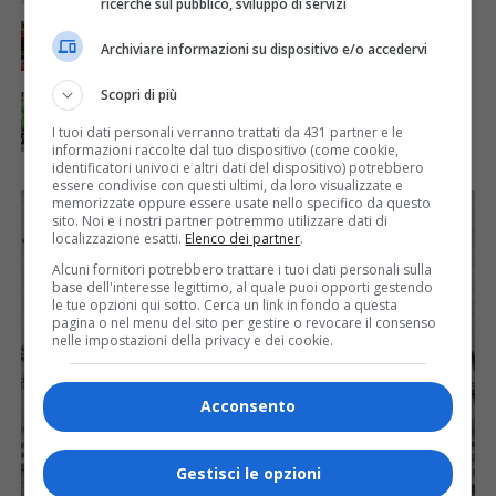
ricerche sul pubblico, sviluppo di servizi
ATTUALITÀ
7 anni fa
Parte oggi un progetto di crowdfunding
Archiviare informazioni su dispositivo e/o accedervi
promosso da Telefono Rosa
Scopri di più
ATTUALITÀ
7 anni fa
Borgosesia sarà lo scenario della Granfondo
I tuoi dati personali verranno trattati da 431 partner e le
Marcello Bergamo
informazioni raccolte dal tuo dispositivo (come cookie,
identificatori univoci e altri dati del dispositivo) potrebbero
essere condivise con questi ultimi, da loro visualizzate e
memorizzate oppure essere usate nello specifico da questo
sito. Noi e i nostri partner potremmo utilizzare dati di
localizzazione esatti.
Elenco dei partner
.
Alcuni fornitori potrebbero trattare i tuoi dati personali sulla
base dell'interesse legittimo, al quale puoi opporti gestendo
le tue opzioni qui sotto. Cerca un link in fondo a questa
pagina o nel menu del sito per gestire o revocare il consenso
nelle impostazioni della privacy e dei cookie.
Acconsento
Gestisci le opzioni