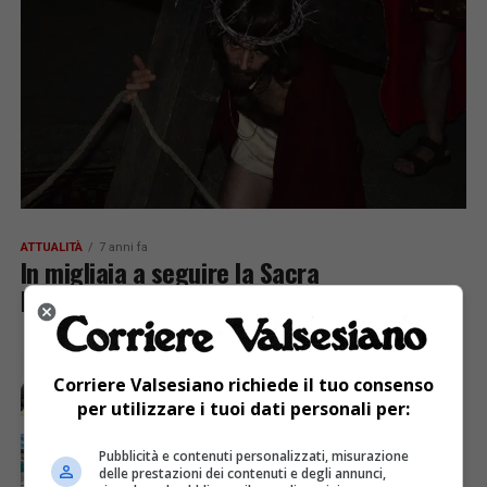
ATTUALITÀ
7 anni fa
In migliaia a seguire la Sacra
Rappresentazione
ATTUALITÀ
7 anni fa
La Zattera: dopo un anno di soddisfazioni e di
Corriere Valsesiano richiede il tuo consenso
crescita, si prosegue con entusiasmo
per utilizzare i tuoi dati personali per:
ATTUALITÀ
7 anni fa
Borgosesia: nuovi appuntamenti con il Centro
Pubblicità e contenuti personalizzati, misurazione
delle prestazioni dei contenuti e degli annunci,
Incontro F.lli Allegra