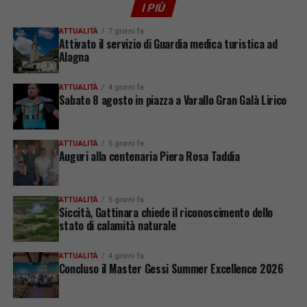
I PIÙ
ATTUALITÀ
7 giorni fa
Attivato il servizio di Guardia medica turistica ad
Alagna
ATTUALITÀ
4 giorni fa
Sabato 8 agosto in piazza a Varallo Gran Galà Lirico
ATTUALITÀ
5 giorni fa
Auguri alla centenaria Piera Rosa Taddia
ATTUALITÀ
5 giorni fa
Siccità, Gattinara chiede il riconoscimento dello
stato di calamità naturale
ATTUALITÀ
4 giorni fa
Concluso il Master Gessi Summer Excellence 2026