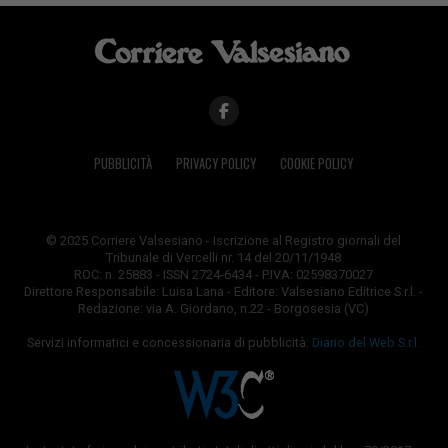
PUBBLICITÀ
PRIVACY POLICY
COOKIE POLICY
© 2025 Corriere Valsesiano - Iscrizione al Registro giornali del
Tribunale di Vercelli nr. 14 del 20/11/1948
ROC: n. 25883 - ISSN 2724-6434 - P.IVA: 02598370027
Direttore Responsabile: Luisa Lana - Editore: Valsesiano Editrice S.r.l. -
Redazione: via A. Giordano, n.22 - Borgosesia (VC)
Servizi informatici e concessionaria di pubblicità:
Diario del Web S.r.l.