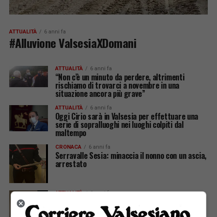
ATTUALITÀ
6 anni fa
#Alluvione ValsesiaXDomani
ATTUALITÀ
6 anni fa
“Non c’è un minuto da perdere, altrimenti
rischiamo di trovarci a novembre in una
situazione ancora più grave”
ATTUALITÀ
6 anni fa
Oggi Cirio sarà in Valsesia per effettuare una
serie di sopralluoghi nei luoghi colpiti dal
maltempo
CRONACA
6 anni fa
Serravalle Sesia: minaccia il nonno con un ascia,
arrestato
ATTUALITÀ
6 anni fa
Serravalle, con il Sindaco il punto sui lavori in
corso e sui progetti futuri