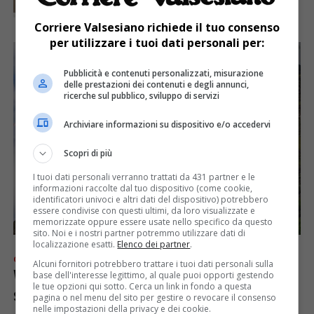
Corriere Valsesiano richiede il tuo consenso
per utilizzare i tuoi dati personali per:
Pubblicità e contenuti personalizzati, misurazione
delle prestazioni dei contenuti e degli annunci,
ricerche sul pubblico, sviluppo di servizi
Archiviare informazioni su dispositivo e/o accedervi
Scopri di più
I tuoi dati personali verranno trattati da 431 partner e le
informazioni raccolte dal tuo dispositivo (come cookie,
identificatori univoci e altri dati del dispositivo) potrebbero
essere condivise con questi ultimi, da loro visualizzate e
memorizzate oppure essere usate nello specifico da questo
sito. Noi e i nostri partner potremmo utilizzare dati di
localizzazione esatti.
Elenco dei partner
.
CRONACA
6 anni fa
Alcuni fornitori potrebbero trattare i tuoi dati personali sulla
Villeggiante scivola e cade su un
base dell'interesse legittimo, al quale puoi opporti gestendo
le tue opzioni qui sotto. Cerca un link in fondo a questa
sentiero in Val Vogna
pagina o nel menu del sito per gestire o revocare il consenso
nelle impostazioni della privacy e dei cookie.